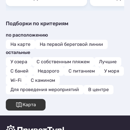
Подборки по критериям
по расположению
На карте
На первой береговой линии
остальные
У озера
С собственным пляжем
Лучшие
С баней
Недорого
С питанием
У моря
Wi-Fi
С камином
Для проведения мероприятий
В центре
Карта