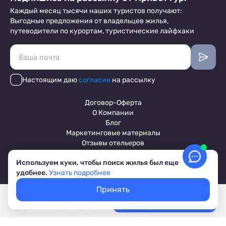
Каждый месяц тысячи наших туристов получают:
Выгодные предложения от владельцев жилья,
путеводители по курортам, туристические лайфхаки
Настоящим даю
согласие
на рассылку
Договор-Оферта
О Компании
Блог
Маркетинговые материалы
Отзывы отельеров
Используем куки, чтобы поиск жилья был еще
удобнее.
Узнать подробнее
Пользовательское соглашение
Обработка персональных данных
Принять
Условия бронирования объектов
Покажем свободное жилье
Выбрать даты
© 2017-2026 ПриветТур™
Лучшие цены, акции, скидки
Российский сервис бронирования жилья, официальный сайт,
товарный знак №842642