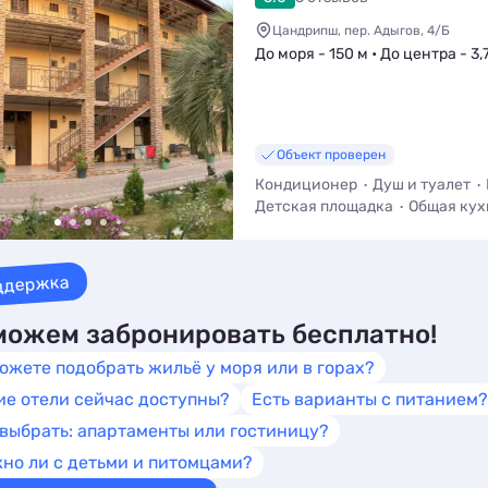
Цандрипш, пер. Адыгов, 4/Б
До моря - 150 м • До центра - 3,
Объект проверен
Кондиционер
Душ и туалет
Детская площадка
Общая кух
Трансфер (платно)
ддержка
ожем забронировать бесплатно!
ожете подобрать жильё у моря или в горах?
ие отели сейчас доступны?
Есть варианты с питанием?
 выбрать: апартаменты или гостиницу?
но ли с детьми и питомцами?