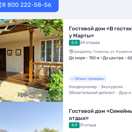
8 800 222-58-56
Гостевой дом «В гостях
у Марты»
5.0
24 отзыва
Цандрипш, Гячрыпш, ул. Курортная
До моря - 150 м • До центра - 6
Объект проверен
Кондиционер
Экскурсии
Обязательный депозит
Душ и
Wi-Fi
Детская площадка
Гостевой дом «Семейн
отдых»
4.9
31 отзыв