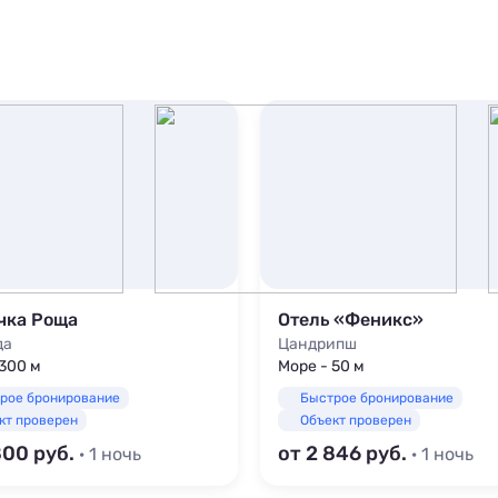
чка Роща
Отель «Феникс»
да
Цандрипш
 300 м
Море - 50 м
рое бронирование
Быстрое бронирование
кт проверен
Объект проверен
800
от 2 846
· 1 ночь
· 1 ночь