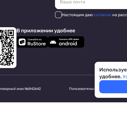
Настоящим даю
согласие
на рас
В приложении удобнее
Используе
удобнее.
У
 товарный знак №842642
Пользовательское соглашение
Обр