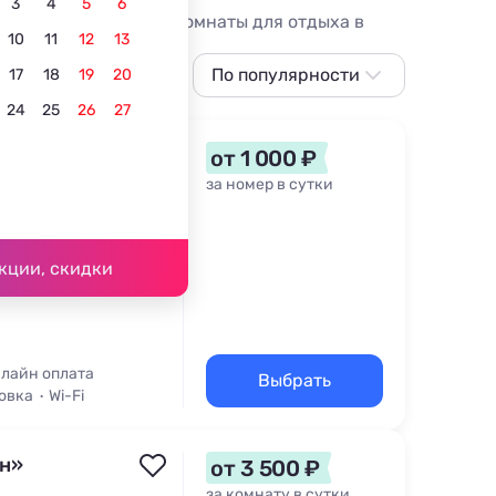
3
4
5
6
овать самые лучшие Комнаты для отдыха в
10
11
12
13
По популярности
17
18
19
20
24
25
26
27
По популярности
Сначала дешевле
ой
от 1 000 ₽
Сначала дороже
за номер в сутки
Ближе к морю
Ближе к центру
 м
кции, скидки
По рейтингу
лайн оплата
Выбрать
овка
Wi-Fi
ин»
от 3 500 ₽
за комнату в сутки