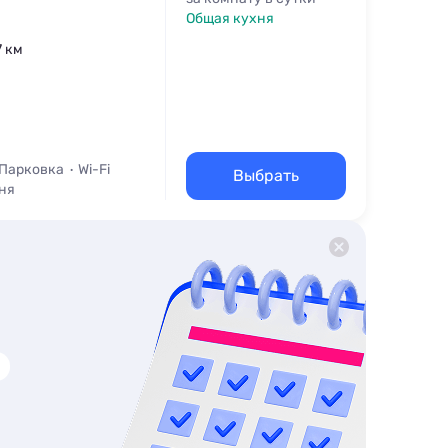
Общая кухня
7 км
Парковка
Wi-Fi
Выбрать
ня