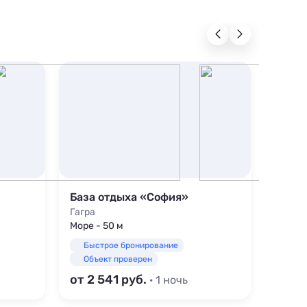
База отдыха «София»
Госте
Гагра
Гячры
Море - 50 м
Море -
Быстрое бронирование
Быс
Объект проверен
Объ
от 2 541
от 1 
· 1 ночь