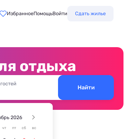
Избранное
Помощь
Войти
Сдать жилье
ля отдыха
 гостей
Найти
ябрь 2026
чт
пт
сб
вс