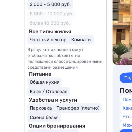
2 000 - 5 000 руб.
5 000 - 10 000 руб.
более 10 000 руб.
Все типы жилья
Частный сектор
Комнаты
В результатах поиска могут
отображаться объекты, не
являющиеся классифицированными
средствами размещения
Питание
По
Общая кухня
Пом
Кафе / Столовая
Удобства и услуги
Пом
Парковка
Трансфер (платно)
Как
Что
Смена белья
Мож
Опции бронирования