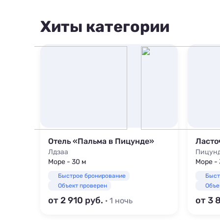
1500 м
1000 м
Хиты категории
1500 м
t»
Отель «Пальма в Пицунде»
Ласто
Лдзаа
Пицун
Море - 30 м
Море -
Быстрое бронирование
Быст
Объект проверен
Объе
от 2 910
от 3 
· 1 ночь