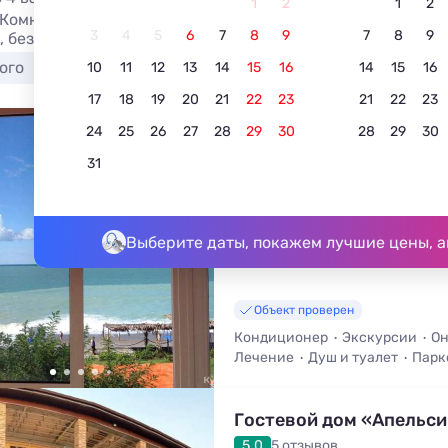
1
2
1
2
Комнаты Абхазии : цены, отзывы туристов, фото. Бронир
3
4
5
6
7
8
9
7
8
9
, без посредников.
ого
У озера
У моря
10
11
12
13
14
15
16
14
15
16
17
18
19
20
21
22
23
21
22
23
24
25
26
27
28
29
30
28
29
30
Частный сектор гостев
дом на пляже
31
4.7
10 отзывов
Гагра, ул. Спортивная, 20/а
До моря - 10 м • До центра - 752
Выберите даты, покажем лучшие цены, а
Объект проверен
Кондиционер
Экскурсии
Он
Лечение
Душ и туалет
Парк
Гостевой дом «Апельс
5.0
5 отзывов