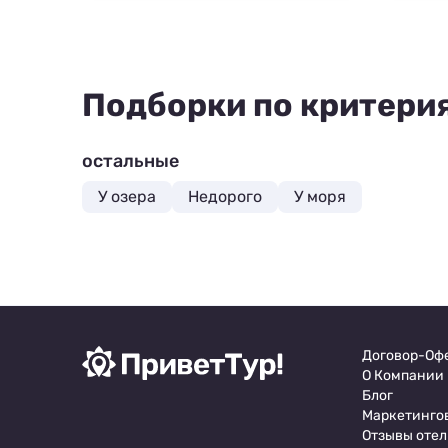
Подборки по критери
остальные
У озера
Недорого
У моря
Договор-Оф
О Компании
Блог
Маркетинго
Отзывы отел