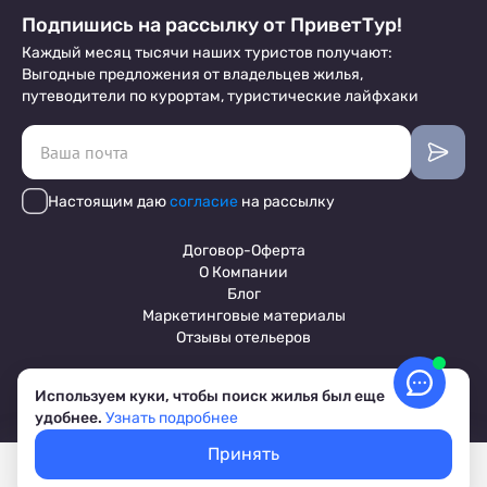
Подпишись на рассылку от ПриветТур!
Каждый месяц тысячи наших туристов получают:
Выгодные предложения от владельцев жилья,
путеводители по курортам, туристические лайфхаки
Настоящим даю
согласие
на рассылку
Договор-Оферта
О Компании
Блог
Маркетинговые материалы
Отзывы отельеров
Используем куки, чтобы поиск жилья был еще
Пользовательское соглашение
удобнее.
Узнать подробнее
Обработка персональных данных
Условия бронирования объектов
Принять
© 2017-2026 ПриветТур™
Покажем свободное жилье
Выбрать даты
Российский сервис бронирования жилья, официальный сайт,