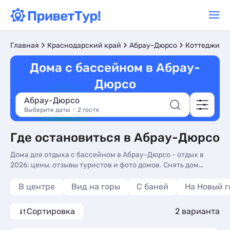
Главная
Краснодарский край
Абрау-Дюрсо
Коттеджи и 
Дома с бассейном в Абрау-
Дюрсо
Абрау-Дюрсо
Выберите даты
2 гостя
Где остановиться в Абрау-Дюрсо
Дома для отдыха с бассейном в Абрау-Дюрсо - отдых в
2026: цены, отзывы туристов и фото домов. Снять дом
целиком с бассейном без посредников на нашем сайте -
более 10 вариантов, от 7500 руб, дома с трансфером
В центре
Вид на горы
С баней
На Новый г
(платно), видом на горы и стиральной машиной.
Сортировка
2 варианта