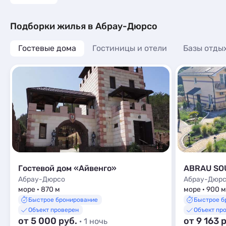
Подборки жилья в Абрау-Дюрсо
Гостевые дома
Гостиницы и отели
Базы отды
Гостевой дом «Айвенго»
ABRAU SO
Абрау-Дюрсо
Абрау-Дюр
море · 870 м
море · 900 м
Быстрое бронирование
Быстрое б
Объект проверен
Объект пр
от 5 000 руб.
от 9 163 
· 1 ночь