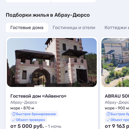
Подборки жилья в Абрау-Дюрсо
Гостевые дома
Гостиницы и отели
Коттеджи 
Гостевой дом «Айвенго»
ABRAU SO
Абрау-Дюрсо
Абрау-Дюр
море · 870 м
море · 900 м
Быстрое бронирование
Быстрое б
Объект проверен
Объект пр
от 5 000 руб.
от 9 163 
· 1 ночь