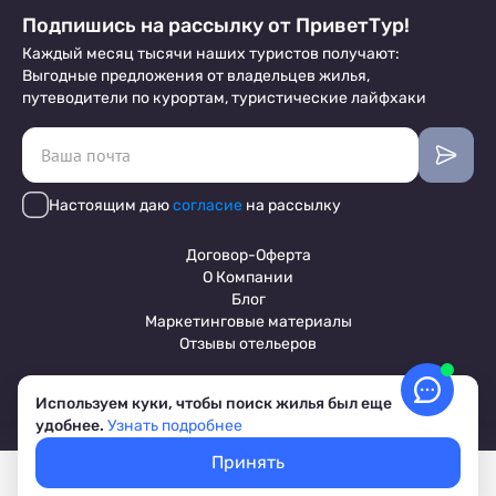
Подпишись на рассылку от ПриветТур!
Каждый месяц тысячи наших туристов получают:
Выгодные предложения от владельцев жилья,
путеводители по курортам, туристические лайфхаки
Настоящим даю
согласие
на рассылку
Договор-Оферта
О Компании
Блог
Маркетинговые материалы
Отзывы отельеров
Используем куки, чтобы поиск жилья был еще
Пользовательское соглашение
удобнее.
Узнать подробнее
Обработка персональных данных
Условия бронирования объектов
Принять
© 2017-2026 ПриветТур™
Покажем свободное жилье
Выбрать даты
Российский сервис бронирования жилья, официальный сайт,