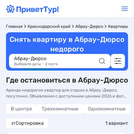
Главная
Краснодарский край
Абрау-Дюрсо
Квартиры по
Снять квартиру в Абрау-Дюрсо
недорого
Абрау-Дюрсо
Выберите даты
2 гостя
Где остановиться в Абрау-Дюрсо
Аренда недорогих квартир для отдыха в Абрау-Дюрсо,
посуточно. Объявления с доступными ценами 2026 и фото
- снять квартиру для отдыха у моря без посредников.
Квартиры в Абрау-Дюрсо, бюджетно - более 10 вариантов,
В центре
Трехкомнатные
Однокомнатные
от 5900 руб, комнаты с стиральной машиной, балконом
или террасой и холодильником.
Сортировка
1 вариант