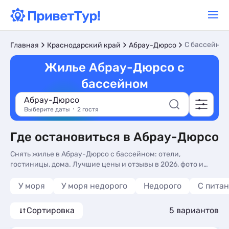
С бассейно
Главная
Краснодарский край
Абрау-Дюрсо
Жилье Абрау-Дюрсо с
бассейном
Абрау-Дюрсо
Выберите даты
2 гостя
Где остановиться в Абрау-Дюрсо
Снять жилье в Абрау-Дюрсо с бассейном: отели,
гостиницы, дома. Лучшие цены и отзывы в 2026, фото и
телефоны для бронирования без посредников - жилье с
бассейном в Абрау-Дюрсо - более 10 вариантов, от 3000
У моря
У моря недорого
Недорого
С пита
руб, номера с кухней в номере, 3-х раз. питанием и сменой
белья.
Сортировка
5 вариантов