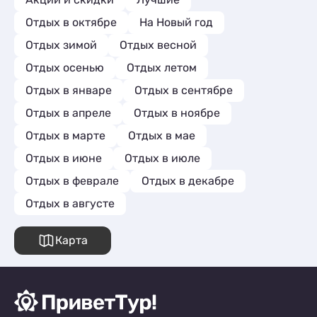
отношением. Если снова поеду в Абрау-
Отдых в октябре
На Новый год
Дюрсо, с большой вероятностью выберу
Vintage ещё раз.
Отдых зимой
Отдых весной
Отдых осенью
Отдых летом
Отдых в январе
Отдых в сентябре
Отдых в апреле
Отдых в ноябре
Отдых в марте
Отдых в мае
Отдых в июне
Отдых в июле
Отдых в феврале
Отдых в декабре
Отдых в августе
Карта