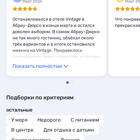
Март 2026
Март 2
Останавливался в отеле Vintage в
Что понрав
Абрау-Дюрсо в конце марта и остался
прекрасная
доволен выбором. В самом Абрау-Дюрсо
не так много гостиниц, объехал около
трёх вариантов и в итоге остановился
именно на Vintage. Понравилось
соотношение цены и качества: в номере
были две раздельные кровати, свежее
Показать полностью
постельное бельё без дыр и пятен,
исправная сантехника без протечек и
неприятных запахов, никаких
насекомых. Персонал на ресепшен
дружелюбный и приветливый, быстро
Подборки по критериям
заселили и всегда были на связи, если
что‑то нужно. Есть своя парковка (даже
остальные
две). От себя добавлю, что отель хорошо
подойдёт тем, кто ищет спокойное и
У моря
Недорого
С питанием
аккуратное место для отдыха без
В центре
Для отдыха с детьми
лишнего пафоса, но с базовым
комфортом и внимательным
Акции и скидки
Лучшие