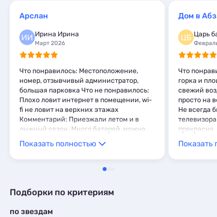
Базы отдыха
4
Арслан
Дом в Абз
Апартаменты
9
Мини-отели
2
Ирина Ирина
Царь б
ИИ
ЦБ
Глэмпинги
2
Март 2026
Феврал
Шале
6
Что понравилось: Местоположение,
Что понрав
номер, отзывчивый администратор,
горка и пло
большая парковка Что не понравилось:
свежий воз
Плохо ловит интернет в помещении, wi-
просто на в
fi не ловит на верхних этажах
Не всегда 
Комментарий: Приезжали летом и в
телевизора
лыжный сезон. Много батарей, можно
прекрасно
просушить все, что нужно. В номере
Показать полностью
Показать 
есть чайник, кружки/тарелки/приборы.
На этаже микроволновка, очень удобно.
Рядом есть столовая, с ребёнком
особенно удобно, близко идти. До дома
отдыха минут 10 не спеша, в детском
Подборки по критериям
темпе, до глц 2минуты на машине. Нам
все понравилось!
по звездам