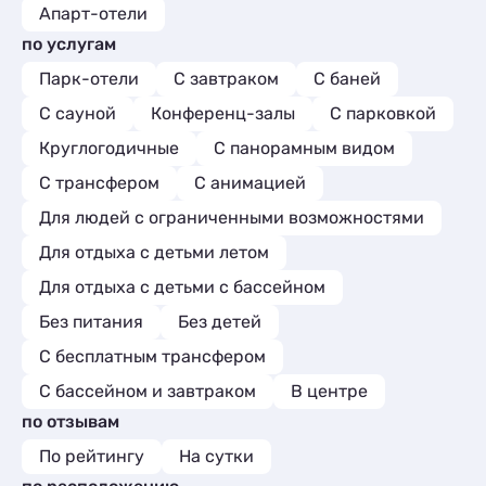
Апарт-отели
по услугам
Парк-отели
С завтраком
С баней
С сауной
Конференц-залы
С парковкой
Круглогодичные
С панорамным видом
С трансфером
С анимацией
Для людей с ограниченными возможностями
Для отдыха с детьми летом
Для отдыха с детьми с бассейном
Без питания
Без детей
С бесплатным трансфером
С бассейном и завтраком
В центре
по отзывам
По рейтингу
На сутки