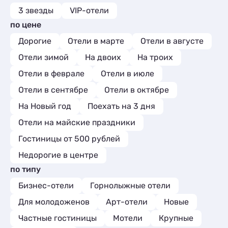
3 звезды
VIP-отели
по цене
Дорогие
Отели в марте
Отели в августе
Отели зимой
На двоих
На троих
Отели в феврале
Отели в июле
Отели в сентябре
Отели в октябре
На Новый год
Поехать на 3 дня
Отели на майские праздники
Гостиницы от 500 рублей
Недорогие в центре
по типу
Бизнес-отели
Горнолыжные отели
Для молодоженов
Арт-отели
Новые
Частные гостиницы
Мотели
Крупные