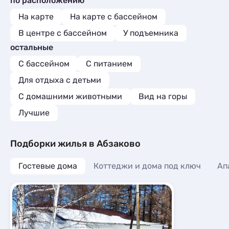
по расположению
На карте
На карте с бассейном
В центре с бассейном
У подъемника
остальные
С бассейном
С питанием
Для отдыха с детьми
С домашними животными
Вид на горы
Лучшие
Подборки жилья в Абзаково
Гостевые дома
Коттеджи и дома под ключ
Ап