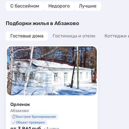
С бассейном
Недорого
Лучшие
Подборки жилья в Абзаково
Гостевые дома
Гостиницы и отели
Коттеджи 
Орленок
Абзаково
Быстрое бронирование
Объект проверен
от 3 861 руб.
· 1 ночь