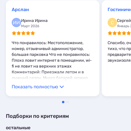
Базы отдыха
4
Арслан
Апартаменты
9
Мини-отели
2
Ирина Ирина
Сергей
ИИ
С
Глэмпинги
2
Март 2026
Январь 
Шале
6
Что понравилось: Местоположение,
Спасибо, о
номер, отзывчивый администратор,
тихо, что п
большая парковка Что не понравилось:
предварите
Плохо ловит интернет в помещении, wi-
звукоизол
fi не ловит на верхних этажах
Комментарий: Приезжали летом и в
лыжный сезон. Много батарей, можно
просушить все, что нужно. В номере
Показать полностью
есть чайник, кружки/тарелки/приборы.
На этаже микроволновка, очень удобно.
Рядом есть столовая, с ребёнком
особенно удобно, близко идти. До дома
отдыха минут 10 не спеша, в детском
Подборки по критериям
темпе, до глц 2минуты на машине. Нам
все понравилось!
остальные