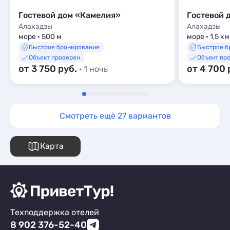
Гостевой дом «Камелия»
Гостевой 
Алахадзы
Алахадзы
море · 500 м
море · 1,5 км
Быстрое бронирование
Быстрое б
Объект проверен
Объект пр
от 3 750 руб.
от 4 700 
· 1 ночь
Смотреть ещё 27 вариантов
Карта
Техподдержка отелей
8 902 376-52-40