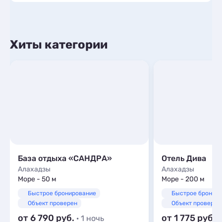
Хиты категории
База отдыха «САНДРА»
Отель Дива
Алахадзы
Алахадзы
Море - 50 м
Море - 200 м
Быстрое бронирование
Быстрое бронир
Объект проверен
Объект проверен
от 6 790
от 1 775
· 1 ночь
·