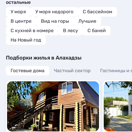
остальные
Шале
Квартиры посуточно
12
3
Базы отдыха
9
У моря
У моря недорого
С бассейном
Комнаты
1
В центре
Вид на горы
Лучшие
Апартаменты
3
C кухней в номере
В лесу
С баней
Мини-отели
3
Шале
6
На Новый год
Подборки жилья в Алахадзы
Гостевые дома
Частный сектор
Гостиницы и 