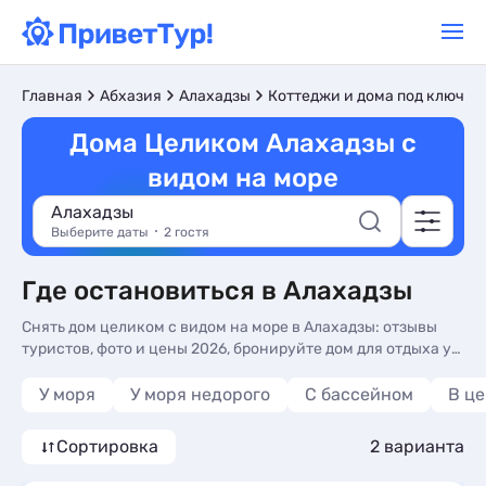
Главная
Абхазия
Алахадзы
Коттеджи и дома под ключ
Дома Целиком Алахадзы с
видом на море
Алахадзы
Выберите даты
2 гостя
Где остановиться в Алахадзы
Снять дом целиком с видом на море в Алахадзы: отзывы
туристов, фото и цены 2026, бронируйте дом для отдыха у
моря недорого и без посредников. Дома целиком с видом
на море в Алахадзы - более 10 вариантов, от 5917 руб, дома
У моря
У моря недорого
С бассейном
В ц
с видом на море, стиральной машиной и холодильником.
Сортировка
2 варианта