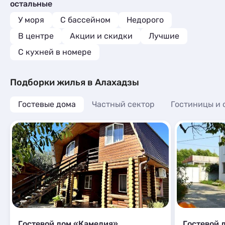
остальные
Шале
Квартиры посуточно
12
3
Базы отдыха
9
У моря
С бассейном
Недорого
Комнаты
1
В центре
Акции и скидки
Лучшие
Апартаменты
3
C кухней в номере
Мини-отели
3
Шале
6
Подборки жилья в Алахадзы
Гостевые дома
Частный сектор
Гостиницы и 
Гостевой дом «Камелия»
Гостевой 