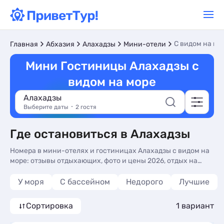
С видом на мо
Главная
Абхазия
Алахадзы
Мини-отели
Мини Гостиницы Алахадзы с
видом на море
Алахадзы
Выберите даты
2 гостя
Где остановиться в Алахадзы
Номера в мини-отелях и гостиницах Алахадзы с видом на
море: отзывы отдыхающих, фото и цены 2026, отдых на
берегу моря без посредников. Бронировать мини-отели и
гостиницы с видом на море в Алахадзы - более 10
У моря
С бассейном
Недорого
Лучшие
вариантов, от 5917 руб, номера с общей кухней,
трансфером (платно) и сменой белья.
Сортировка
1 вариант