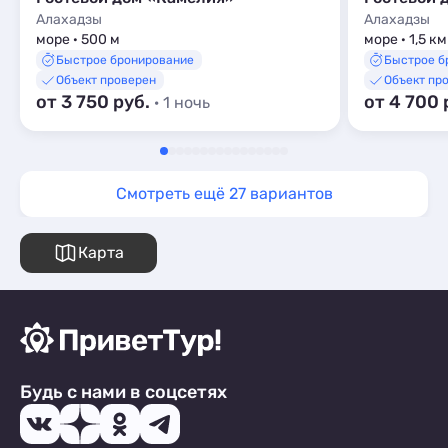
Алахадзы
Алахадзы
море · 500 м
море · 1,5 км
Быстрое бронирование
Быстрое б
Объект проверен
Объект пр
от 3 750 руб.
от 4 700 
· 1 ночь
Смотреть ещё 27 вариантов
Карта
Будь с нами в соцсетях