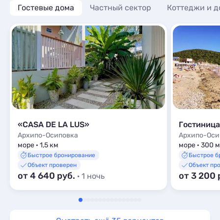
Гостевые дома
Частный сектор
Коттеджи и д
«CASA DE LA LUS»
Гостиница
Архипо-Осиповка
Архипо-Оси
море · 1,5 км
море · 300 м
Быстрое бронирование
Быстрое б
Объект проверен
Объект пр
от 4 640 руб.
от 3 200 
· 1 ночь