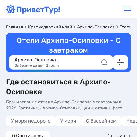
Главная
Краснодарский край
Архипо-Осиповка
Гостини
Отели Архипо-Осиповки - С
завтраком
Архипо-Осиповка
Выберите даты
2 гостя
Где остановиться в Архипо-
Осиповке
Бронирование отеля в Архипо-Осиповке с завтраком в
2026. Гостиницы Архипо-Осиповки, цены, отзывы, фото
номеров, отдых без посредников.
У моря недорого
У моря
С бассейном
Нед
Сортировка
1 вариант