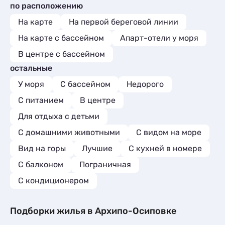
по расположению
На карте
На первой береговой линии
На карте с бассейном
Апарт-отели у моря
В центре с бассейном
остальные
У моря
С бассейном
Недорого
С питанием
В центре
Для отдыха с детьми
С домашними животными
С видом на море
Вид на горы
Лучшие
C кухней в номере
С балконом
Пограничная
С кондиционером
Подборки жилья в Архипо-Осиповке