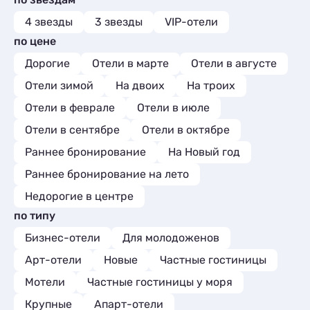
Квартиры посуточно
25
Базы отдыха
2
4 звезды
3 звезды
VIP-отели
Комнаты
1
по цене
Мини-отели
1
Дорогие
Отели в марте
Отели в августе
Отели зимой
На двоих
На троих
Отели в феврале
Отели в июле
Отели в сентябре
Отели в октябре
Раннее бронирование
На Новый год
Раннее бронирование на лето
Недорогие в центре
по типу
Бизнес-отели
Для молодоженов
Арт-отели
Новые
Частные гостиницы
Мотели
Частные гостиницы у моря
Крупные
Апарт-отели