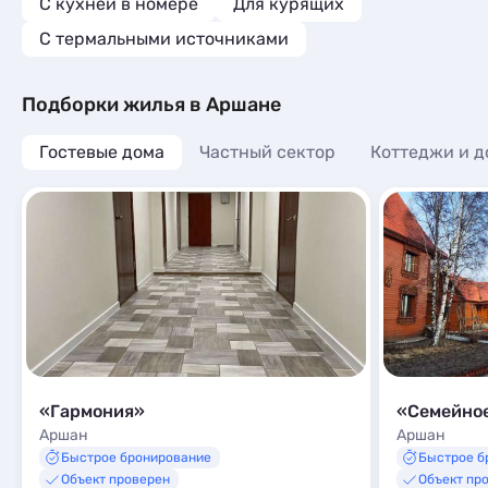
C кухней в номере
Для курящих
С термальными источниками
Подборки жилья в Аршане
Гостевые дома
Частный сектор
Коттеджи и д
«Гармония»
«Семейное
Аршан
Аршан
Быстрое бронирование
Быстрое б
Объект проверен
Объект пр