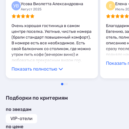
1
Усова Виолетта Александровна
Елена
Апартаменты
1
УВ
Е
Август 2025
Июль 2
Мини-отели
3
Очень хорошая гостиница в самом
Благодарим
центре поселка. Уютные, чистые номера
Евгению, з
(брали стандарт повышенный комфорт).
отель, пол
В номере есть все необходимое. Есть
описанию н
свой балкончик со столиком, где можно
сразу после
утром пить кофе (вечером вино) и
подняло на
любоваться прекрасным видом гор.
Показать 
Гостям предоставляется вход в бассейн
Показать полностью
со скидкой. Есть большая парковка.
Оборудованная зона барбекю, где
можно пожарить мясо. И главный плюс -
в номере есть кондиционер! Отдыхали с
супругом - нам все очень понравилось.
Подборки по критериям
Очень гостеприимные администраторы
на входе. Обязательно к вам вернемся!
по звездам
VIP-отели
по цене