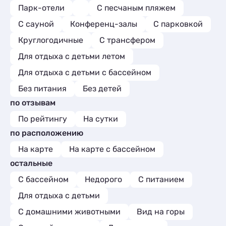
Парк-отели
С песчаным пляжем
С сауной
Конференц-залы
С парковкой
Круглогодичные
С трансфером
Для отдыха с детьми летом
Для отдыха с детьми с бассейном
Без питания
Без детей
по отзывам
По рейтингу
На сутки
по расположению
На карте
На карте с бассейном
остальные
С бассейном
Недорого
С питанием
Для отдыха с детьми
С домашними животными
Вид на горы