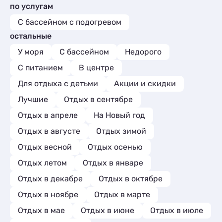
по услугам
Апартаменты
Эллинги
3
22
Мини-отели
5
С бассейном с подогревом
остальные
У моря
С бассейном
Недорого
С питанием
В центре
Для отдыха с детьми
Акции и скидки
Лучшие
Отдых в сентябре
Отдых в апреле
На Новый год
Отдых в августе
Отдых зимой
Отдых весной
Отдых осенью
Отдых летом
Отдых в январе
Отдых в декабре
Отдых в октябре
Отдых в ноябре
Отдых в марте
Отдых в мае
Отдых в июне
Отдых в июле