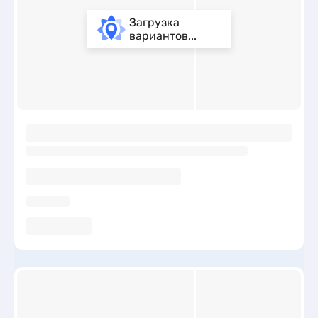
галечных, каменистых и других типов. Обратите внимание
на показатели средней температуры воды и воздуха в Аше
Загрузка
по месяцам на сайте и выбирайте идеальное время для
вариантов...
своего отдыха.
ы