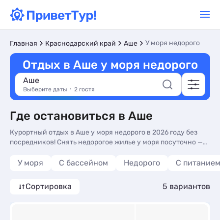
У моря недорого
Главная
Краснодарский край
Аше
Отдых в Аше у моря недорого
Аше
Выберите даты
2 гостя
Где остановиться в Аше
Курортный отдых в Аше у моря недорого в 2026 году без
посредников! Снять недорогое жилье у моря посуточно —
частный сектор, гостевые дома, квартиры, базы отдыха,
гостиницы и отели, санатории и пансионаты: знакомьтесь
У моря
С бассейном
Недорого
С питание
с ценами, фотографиями и описаниями, отзывами
отдыхающих, телефонами владельцев для бронирования
Сортировка
5 вариантов
жилья. Аренда жилья без посредников по цене от 2000 руб.
за сутки. Аше — курорт на побережье моря в
Краснодарском крае с множеством пляжей: песчаных,