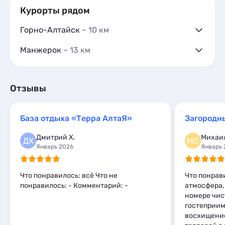
Курорты рядом
Горно-Алтайск
~ 10 км
Гостевые дома
4
Манжерок
~ 13 км
Частный сектор
2
Гостевые дома
12
Гостиницы и отели
1
Частный сектор
3
Коттеджи и дома под ключ
9
Гостиницы и отели
5
Отзывы
Квартиры посуточно
60
Коттеджи и дома под ключ
18
Базы отдыха
4
Базы отдыха
10
Апартаменты
1
База отдыха «Терра АлтаЯ»
Шале
5
Мини-отели
1
Дмитрий Х.
Михаил
Шале
1
ДХ
МС
Январь 2026
Январь 
Что понравилось: всё Что не
Что понрав
понравилось: - Комментарий: -
атмосфера, 
номере чис
гостеприим
восхищение