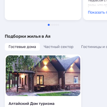
террасой с 
рады, что п
Показать 
Подборки жилья в Ая
Гостевые дома
Частный сектор
Гостиницы и 
Алтайский Дом туризма