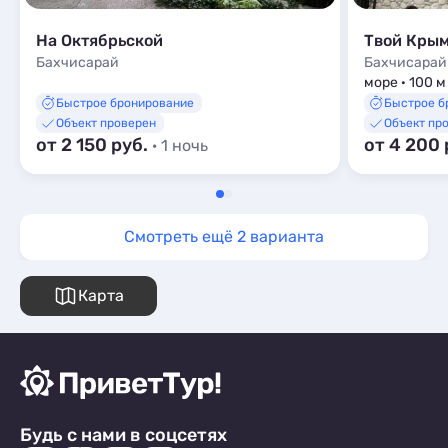
На Октябрьской
Твой Кры
Бахчисарай
Бахчисарай
море · 100 м
Быстрое бронирование
Быстрое б
Объект проверен
Объект пр
от 2 150 руб.
от 4 200 
· 1 ночь
Смотреть ещё 2 варианта
Карта
Будь с нами в соцсетях