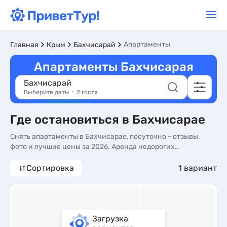
Апартаменты
Главная
Крым
Бахчисарай
Апартаменты Бахчисарая
Бахчисарай
Выберите даты
2 гостя
Где остановиться в Бахчисарае
Снять апартаменты в Бахчисарае, посуточно - отзывы,
фото и лучшие цены за 2026. Аренда недорогих
апартаментов в Бахчисарае у моря без посредников -
более 10 вариантов, от 4750 руб, номера с трансфером
Сортировка
1 вариант
(платно), сменой белья и видом на горы.
Загрузка