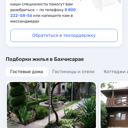
наши специалисты помогут вам
разобраться — по телефону
8 800
222-58-56
или напишите нам в
мессенджерах
Обратиться в техподдержку
Подборки жилья в Бахчисарае
Гостевые дома
Гостиницы и отели
Коттеджи 