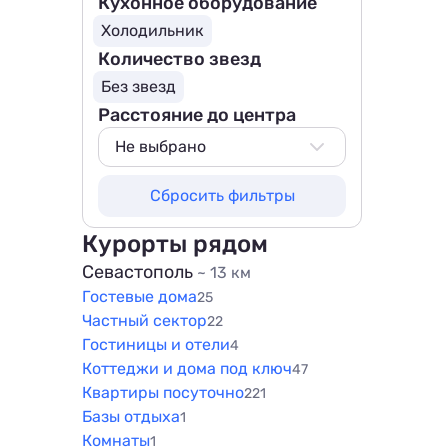
Кухонное оборудование
Холодильник
Количество звезд
Без звезд
Расстояние до центра
Не выбрано
Не выбрано
Сбросить фильтры
800 м
1000 м
Курорты рядом
1500 м
Севастополь
~ 13 км
Гостевые дома
25
Частный сектор
22
Гостиницы и отели
4
Коттеджи и дома под ключ
47
Квартиры посуточно
221
Базы отдыха
1
Комнаты
1