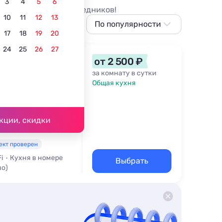
3
4
5
6
и без накруток и посредников!
10
11
12
13
По популярности
17
18
19
20
По популярности
24
25
26
27
Сначала дешевле
торе
от 2 500 ₽
Сначала дороже
за комнату в сутки
Общая кухня
Ближе к центру
д. 8
По рейтингу
06 м
кции, скидки
ект проверен
i
Кухня в номере
Выбрать
но)