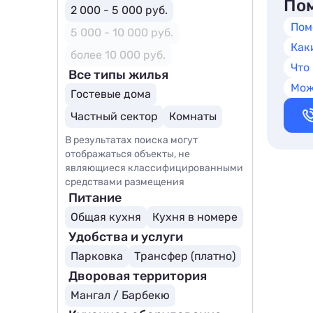
Пом
2 000 - 5 000 руб.
Пом
5 000 - 10 000 руб.
Как
более 10 000 руб.
Что
Все типы жилья
Мож
Гостевые дома
Частный сектор
Комнаты
В результатах поиска могут
отображаться объекты, не
являющиеся классифицированными
средствами размещения
Питание
Общая кухня
Кухня в номере
Удобства и услуги
Парковка
Трансфер (платно)
Дворовая территория
Мангал / Барбекю