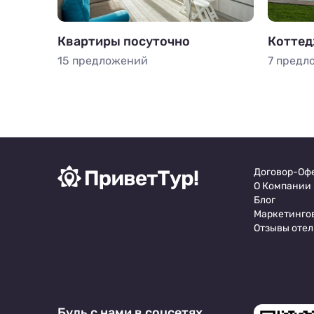
Квартиры посуточно
Коттед
15 предложений
7 предл
Договор-Оф
О Компании
Блог
Маркетинго
Отзывы отел
Будь с нами в соцсетях