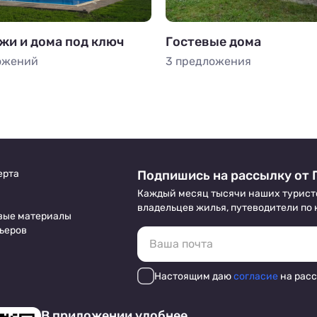
жи и дома под ключ
Гостевые дома
ожений
3 предложения
ерта
Подпишись на рассылку от 
Каждый месяц тысячи наших турист
владельцев жилья, путеводители по
вые материалы
ьеров
Настоящим даю
согласие
на рас
В приложении удобнее