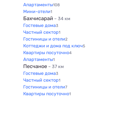
Апартаменты
108
Мини-отели
1
Бахчисарай
~ 34 км
Гостевые дома
3
Частный сектор
1
Гостиницы и отели
2
Коттеджи и дома под ключ
5
Квартиры посуточно
4
Апартаменты
1
Песчаное
~ 37 км
Гостевые дома
3
Частный сектор
1
Гостиницы и отели
7
Квартиры посуточно
1