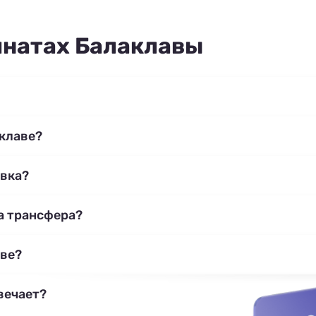
мнатах Балаклавы
аклаве?
овка?
га трансфера?
аве?
вечает?