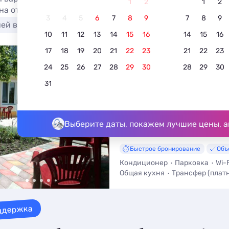
1
2
1
2
на отдых и жильё у моря от 2500 рублей за номер в сутк
3
4
5
6
7
8
9
7
8
9
ней в номере
10
11
12
13
14
15
16
14
15
16
17
18
19
20
21
22
23
21
22
23
Комнаты в частном сек
24
25
26
27
28
29
30
28
29
30
Балаклавы
31
5.0
2 отзыва
Балаклава, ул. Пригородненская, 
До моря - 2,5 км • До центра - 7
Выберите даты, покажем лучшие цены, а
Быстрое бронирование
Объ
Кондиционер
Парковка
Wi-F
Общая кухня
Трансфер (плат
Мангал / Барбекю
ддержка