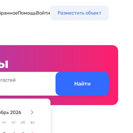
бранное
Помощь
Войти
Разместить объект
ы
 гостей
Найти
ябрь 2026
чт
пт
сб
вс