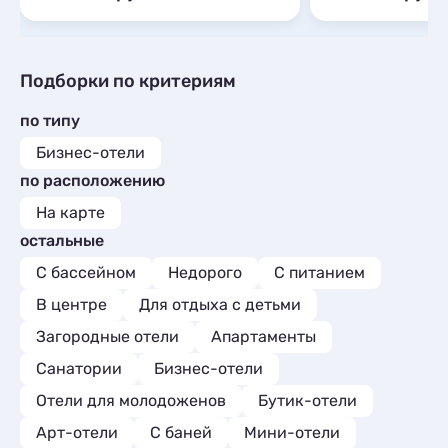
Подборки по критериям
по типу
Бизнес-отели
по расположению
На карте
остальные
С бассейном
Недорого
С питанием
В центре
Для отдыха с детьми
Загородные отели
Апартаменты
Санатории
Бизнес-отели
Отели для молодоженов
Бутик-отели
Арт-отели
С баней
Мини-отели