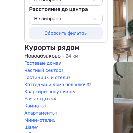
Расстояние до центра
Не выбрано
100 м
Не выбрано
200 м
Не выбрано
Сбросить фильтры
500 м
500 м
800 м
800 м
Курорты рядом
1000 м
1000 м
Новоабзаково
~ 24 км
1500 м
Гостевые дома
1500 м
9
Частный сектор
1
Гостиницы и отели
7
Коттеджи и дома под ключ
32
Квартиры посуточно
6
Базы отдыха
4
Комнаты
1
Апартаменты
1
Мини-отели
5
Шале
1