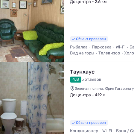
До центра - 2,6 км
Объект проверен
Рыбалка
Парковка
Wi-Fi
Ба
Вид на горы
Телевизор
Хол
Таунхаус
4.8
5 отзывов
Зеленая поляна, Юрия Гагарина у
До центра - 419 м
Объект проверен
Кондиционер
Wi-Fi
Баня / С