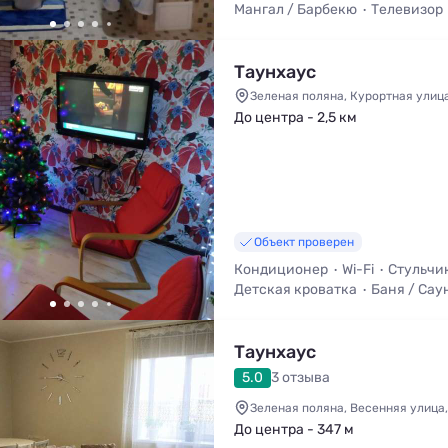
Мангал / Барбекю
Телевизор
Уборка
Таунхаус
Зеленая поляна, Курортная улица,
До центра - 2,5 км
Объект проверен
Кондиционер
Wi-Fi
Стульчи
Детская кроватка
Баня / Сау
Мангал / Барбекю
Вид на гор
Таунхаус
5.0
3 отзыва
Зеленая поляна, Весенняя улица,
До центра - 347 м