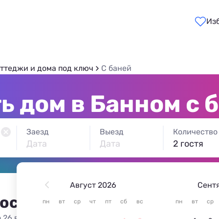
Из
ттеджи и дома под ключ
С баней
ь дом в Банном с 
Заезд
Выезд
Количество
Дата
Дата
2 гостя
Август 2026
Сент
 остановиться в Банном
пн
вт
ср
чт
пт
сб
вс
пн
вт
ср
 26 вариантов жилья из 26