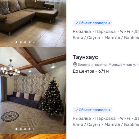
Объект проверен
Рыбалка
Парковка
Wi-Fi
Д
Баня / Сауна
Мангал / Барбе
Таунхаус
Зеленая поляна, Молодёжная ули
До центра - 671 м
Объект проверен
Рыбалка
Парковка
Wi-Fi
Д
Баня / Сауна
Мангал / Барбе