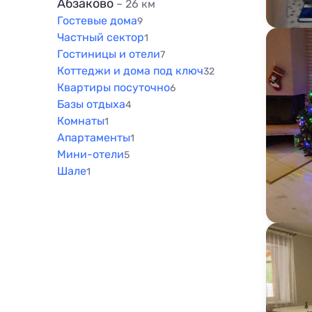
Абзаково
~ 26 км
Гостевые дома
9
Частный сектор
1
Гостиницы и отели
7
Коттеджи и дома под ключ
32
Квартиры посуточно
6
Базы отдыха
4
Комнаты
1
Апартаменты
1
Мини-отели
5
Шале
1