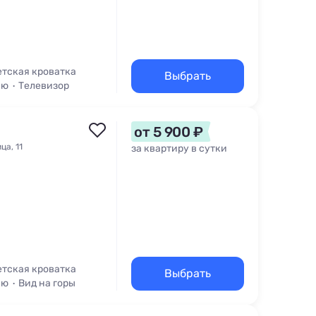
етская кроватка
Выбрать
кю
Телевизор
от 5 900 ₽
ца, 11
за квартиру в сутки
етская кроватка
Выбрать
кю
Вид на горы