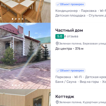
Объект проверен
Кондиционер
Парковка
Wi-F
Детская площадка
Стульчик 
Детская кроватка
Баня / Сау
Частный дом
5.0
4 отзыва
Зеленая поляна, Березовая улица
До центра - 376 м
Объект проверен
Парковка
Wi-Fi
Детская кро
Баня / Сауна
Вид на горы
Х
Уборка
Коттедж
Зеленая поляна, Курортная улица,