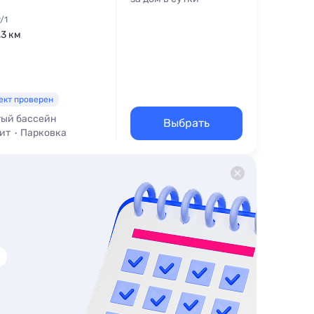
/1
,3 км
ект проверен
ый бассейн
Выбрать
ит
Парковка