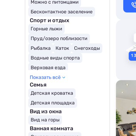
Можно с питомцами
Бесконтактное заселение
Спорт и отдых
Горные лыжи
Пруд/озеро поблизости
Рыбалка
Каток
Снегоходы
Водные виды спорта
Верховая езда
Показать всё
Теннисный корт
SPA-центр
Семья
Охота
Экскурсии
Гольф
Детская кроватка
Аквапарк
Тренажерный зал
Детская площадка
Вид из окна
Вид на горы
Ванная комната