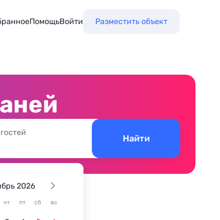
бранное
Помощь
Войти
Разместить объект
баней
 гостей
Найти
ябрь 2026
чт
пт
сб
вс