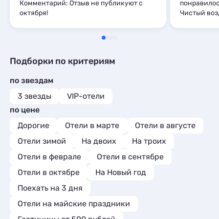
Комментарий: Отзыв не публикуют с
понравилос
октября!
Чистый воз
Подборки по критериям
по звездам
3 звезды
VIP-отели
по цене
Дорогие
Отели в марте
Отели в августе
Отели зимой
На двоих
На троих
Отели в феврале
Отели в сентябре
Отели в октябре
На Новый год
Поехать на 3 дня
Отели на майские праздники