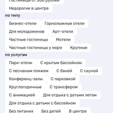
Гостиницы от 500 рублей
Недорогие в центре
по типу
Бизнес-отели
Горнолыжные отели
Для молодоженов
Арт-отели
Частные гостиницы
Мотели
Частные гостиницы у моря
Крупные
по услугам
Парк-отели
С крытым бассейном
С песчаным пляжем
С баней
С сауной
Конференц-залы
С парковкой
Круглогодичные
С трансфером
С анимацией
Для отдыха с детьми летом
Для отдыха с детьми с бассейном
Без питания
Без детей
В центре