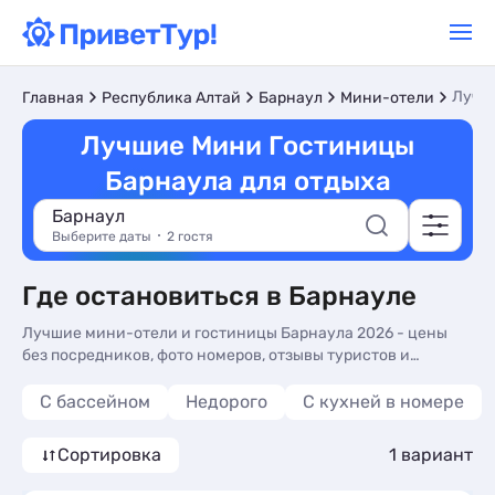
Лучш
Главная
Республика Алтай
Барнаул
Мини-отели
Лучшие Мини Гостиницы
Барнаула для отдыха
Барнаул
Выберите даты
2 гостя
Где остановиться в Барнауле
Лучшие мини-отели и гостиницы Барнаула 2026 - цены
без посредников, фото номеров, отзывы туристов и
телефоны для бронирования на сайте. Самые лучшие
мини-отели и гостиницы в Барнауле - более 10 вариантов,
С бассейном
Недорого
C кухней в номере
от 2970 руб, номера с трансфером (платно) и сменой белья.
Сортировка
1 вариант