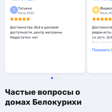
Комнаты
2
Комнаты
2
Шале
1
Мини-отели
1
Татьяна
Фирюз
Апартаменты
1
Т
Ф
Июль 2023
Июль 2
Мини-отели
3
Достоинства: Всё в шаговой
Достоинств
доступности, центр, магазины
рядом есть 
Недостатки: нет
на авто. Д
Всё соответ
Показать 
Частые вопросы о
домах Белокурихи