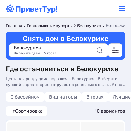
Коттеджи и 
Главная
Горнолыжные курорты
Белокуриха
Снять дом в Белокурихе
Белокуриха
Выберите даты
2 гостя
Где остановиться в Белокурихе
Цены на аренду дома под ключ в Белокурихе. Выберите
лучший вариант ориентируясь на реальные отзывы. У нас
вы найдете жилье на любой вкус и кошелек.
С бассейном
Вид на горы
В горах
Лучшие
Сортировка
10 вариантов