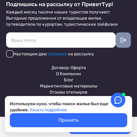
Подпишись на рассылку от ПриветТур!
Каждый месяц тысячи наших туристов получают:
Выгодные предложения от владельцев жилья,
путеводители по курортам, туристические лайфхаки
Настоящим даю
согласие
на рассылку
Договор-Оферта
О Компании
Блог
Маркетинговые материалы
Отзывы отельеров
Используем куки, чтобы поиск жилья был еще
удобнее.
Узнать подробнее
Пользовательское соглашение
Обработка персональных данных
Принять
Условия бронирования объектов
Покажем свободное жилье
Выбрать даты
© 2017-2026 ПриветТур™
Лучшие цены, акции, скидки
Российский сервис бронирования жилья, официальный сайт,