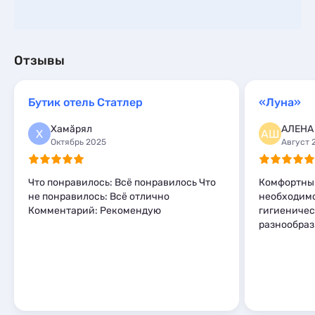
Отзывы
Бутик отель Статлер
«Луна»
Хамӑрял
АЛЕНА
Х
АШ
Октябрь 2025
Август 
Что понравилось: Всё понравилось Что
Комфортный
не понравилось: Всё отлично
необходимо
Комментарий: Рекомендую
гигиеничес
разнообраз