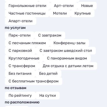
Горнолыжные отели
Арт-отели
Новые
Частные гостиницы
Мотели
Крупные
Апарт-отели
по услугам
Парк-отели
С завтраком
С песчаным пляжем
Конференц-залы
С парковкой
С завтраком шведский стол
Круглогодичные
С панорамным видом
С трансфером
Для отдыха с детьми летом
Без питания
Без детей
С бесплатным трансфером
по отзывам
По рейтингу
На сутки
по расположению