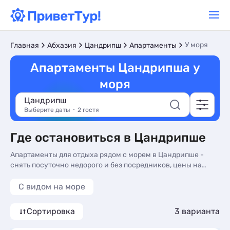
У моря
Главная
Абхазия
Цандрипш
Апартаменты
Апартаменты Цандрипша у
моря
Цандрипш
Выберите даты
2 гостя
Где остановиться в Цандрипше
Апартаменты для отдыха рядом с морем в Цандрипше -
снять посуточно недорого и без посредников, цены на
2026, фото комнат и отзывы туристов. Арендовать
апартаменты у моря в Цандрипше - более 10 вариантов, от
С видом на море
2500 руб, апартаменты с трансфером (платно), сменой
белья и видом на горы.
Сортировка
3 варианта