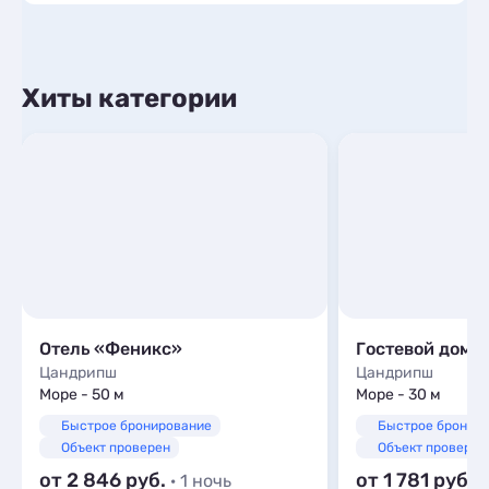
Хиты категории
Отель «Феникс»
Гостевой дом "
Цандрипш
Цандрипш
Море - 50 м
Море - 30 м
Быстрое бронирование
Быстрое бронир
Объект проверен
Объект проверен
от 2 846
от 1 781
· 1 ночь
·