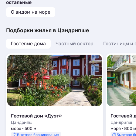
Мини-отели
3
остальные
Базы отдыха
3
Апартаменты
12
Глэмпинги
1
Шале
2
С видом на море
Мини-отели
3
Шале
12
Глэмпинги
1
Шале
12
Подборки жилья в Цандрипше
Гостевые дома
Частный сектор
Гостиницы и 
Гостевой дом «Дуэт»
Гостевой д
Цандрипш
Цандрипш
море · 500 м
море · 800 
Быстрое бронирование
Быстрое б