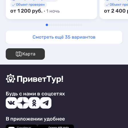
Объект проверен
Объект пр
от 1 200 руб.
от 2 400 
· 1 ночь
Смотреть ещё 35 вариантов
Карта
Будь с нами в соцсетях
В приложении удобнее