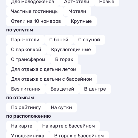
Для молодоженов
Арт-отели
Новые
Частные гостиницы
Мотели
Отели на 10 номеров
Крупные
по услугам
Парк-отели
С баней
С сауной
С парковкой
Круглогодичные
С трансфером
В горах
Для отдыха с детьми летом
Для отдыха с детьми с бассейном
Без питания
Без детей
В центре
по отзывам
По рейтингу
На сутки
по расположению
На карте
На карте с бассейном
У подъемника
В горах с бассейном