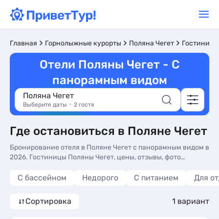
Главная
Горнолыжные курорты
Поляна Чегет
Гостиницы
Отели Поляны Чегет - С
панорамным видом
Поляна Чегет
Выберите даты
2 гостя
Где остановиться в Поляне Чегет
Бронирование отеля в Поляне Чегет с панорамным видом в
2026. Гостиницы Поляны Чегет, цены, отзывы, фото
номеров, отдых без посредников.
С бассейном
Недорого
С питанием
Для о
Сортировка
1 вариант