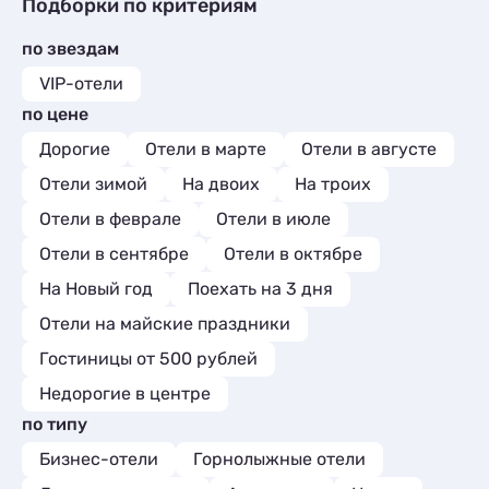
Глэмпинги
Гостиницы и отели
2
35
Подборки по критериям
Квартиры посуточно
13
Комнаты
12
Шале
Коттеджи и дома под ключ
6
50
Базы отдыха
86
Апартаменты
21
по звездам
Квартиры посуточно
343
Комнаты
24
Мини-отели
13
Базы отдыха
7
VIP-отели
Апартаменты
1
Глэмпинги
2
Комнаты
1
по цене
Мини-отели
15
Шале
2
Апартаменты
168
Кемпинги
1
Дорогие
Отели в марте
Отели в августе
Мини-отели
4
Глэмпинги
5
Отели зимой
Кемпинги
На двоих
На троих
1
Шале
40
Глэмпинги
9
Отели в феврале
Отели в июле
Шале
12
Отели в сентябре
Отели в октябре
На Новый год
Поехать на 3 дня
Отели на майские праздники
Гостиницы от 500 рублей
Недорогие в центре
по типу
Бизнес-отели
Горнолыжные отели