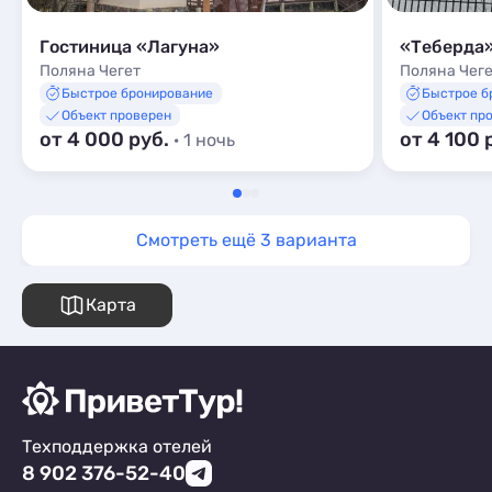
Гостиница «Лагуна»
«Теберда
Поляна Чегет
Поляна Чег
Быстрое бронирование
Быстрое б
Объект проверен
Объект пр
от 4 000 руб.
от 4 100 
· 1 ночь
Смотреть ещё 3 варианта
Карта
Техподдержка отелей
8 902 376-52-40