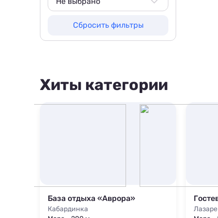
200 м
Не выбрано
500 м
Не выбрано
Сбросить фильтры
800 м
800 м
1000 м
1000 м
1500 м
1500 м
Хиты категории
База отдыха «Аврора»
Госте
Кабардинка
Лазаре