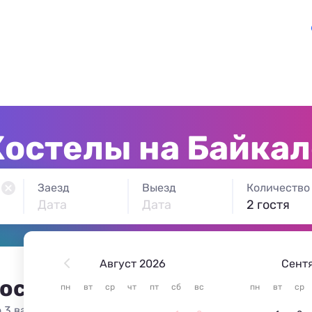
Хостелы на Байкал
Заезд
Выезд
Количество
Дата
Дата
2 гостя
Август 2026
Сент
 остановиться на Чёрном м
пн
вт
ср
чт
пт
сб
вс
пн
вт
ср
 3 варианта жилья из 3