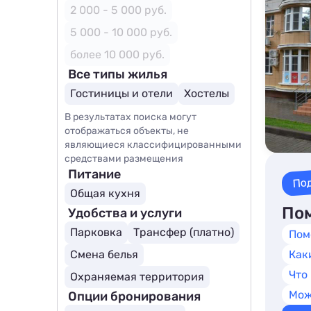
2 000 - 5 000 руб.
5 000 - 10 000 руб.
более 10 000 руб.
Все типы жилья
Гостиницы и отели
Хостелы
В результатах поиска могут
отображаться объекты, не
являющиеся классифицированными
средствами размещения
Питание
По
Общая кухня
Пом
Удобства и услуги
Парковка
Трансфер (платно)
Пом
Смена белья
Как
Что
Охраняемая территория
Мож
Опции бронирования