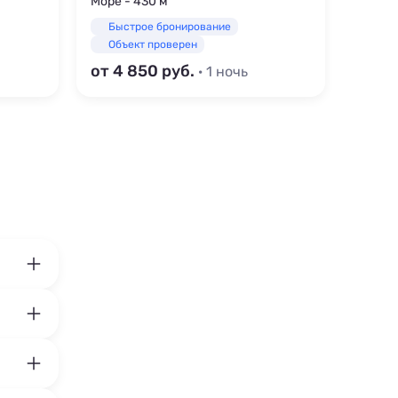
Море - 430 м
Море -
Быстрое бронирование
Быс
Объект проверен
Объ
от 4 850
от 3 
· 1 ночь