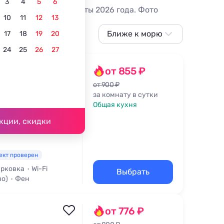
3
4
5
6
мые выгодные варианты 2026 года. Фото
10
11
12
13
Ближе к морю
17
18
19
20
24
25
26
27
По популярности
Сначала
от 855 ₽
дешевле
от 900 ₽
за комнату в сутки
Сначала дороже
33/1
Общая кухня
07 м
Ближе к морю
кции, скидки
Ближе к центру
По рейтингу
ект проверен
рковка
Wi-Fi
Выбрать
но)
Фен
от 776 ₽