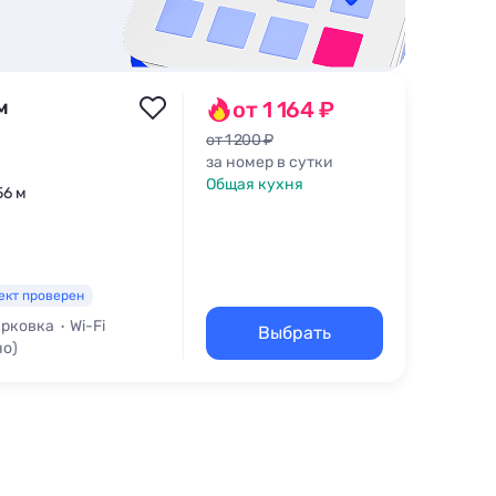
м
от 1 164 ₽
от 1 200 ₽
за номер в сутки
Общая кухня
56 м
ект проверен
рковка
Wi-Fi
Выбрать
но)