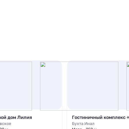
вой дом Лилия
вское
Бухта Инал