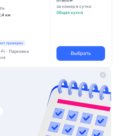
от 800 ₽
за номер в сутки
41к
Общая кухня
2,4 км
ект проверен
-Fi
Парковка
Выбрать
хня