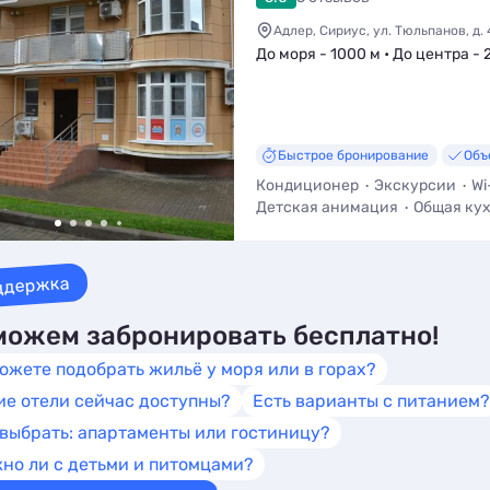
Адлер, Сириус, ул. Тюльпанов, д. 
До моря - 1000 м • До центра - 
Быстрое бронирование
Объ
Кондиционер
Экскурсии
Wi
Детская анимация
Общая ку
Трансфер (платно)
ддержка
ожем забронировать бесплатно!
ожете подобрать жильё у моря или в горах?
ие отели сейчас доступны?
Есть варианты с питанием?
 выбрать: апартаменты или гостиницу?
но ли с детьми и питомцами?