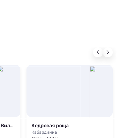
Гостиничный комплекс «Вилла Алла»
Кедровая роща
Гости
Кабардинка
Кабар