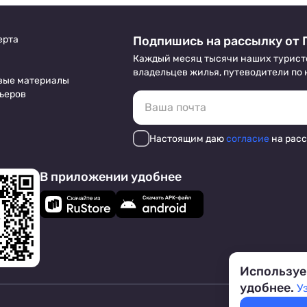
ерта
Подпишись на рассылку от 
Каждый месяц тысячи наших турист
владельцев жилья, путеводители по
вые материалы
ьеров
Настоящим даю
согласие
на рас
В приложении удобнее
Используе
удобнее.
У