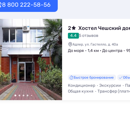
8 800 222-58-56
2
Хостел Чешский до
4.4
5 отзывов
Адлер, ул. Гастелло, д. 40а
До моря - 1,4 км • До центра - 9
Быстрое бронирование
Объ
Кондиционер
Экскурсии
Па
Общая кухня
Трансфер (плат
Микроволновка