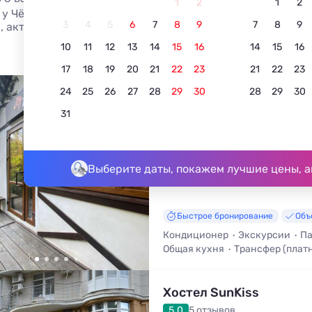
1
2
1
2
 у Чёрного моря без посредников и наценок! Выбирай са
3
4
5
6
7
8
9
7
8
9
, актуальное описание, контакты владельцев, отзывы.
10
11
12
13
14
15
16
14
15
16
17
18
19
20
21
22
23
21
22
23
24
25
26
27
28
29
30
28
29
30
Хостел Zebra House
31
4.6
5 отзывов
Хоста, Кудепста, улица Ленина, 2
До моря - 150 м • До центра - 5
Выберите даты, покажем лучшие цены, а
Быстрое бронирование
Объ
Кондиционер
Экскурсии
Па
Общая кухня
Трансфер (плат
Хостел SunKiss
5.0
5 отзывов