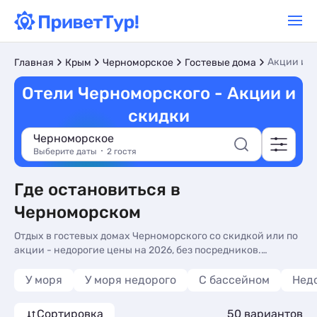
Акции и 
Главная
Крым
Черноморское
Гостевые дома
Отели Черноморского - Акции и
скидки
Черноморское
Выберите даты
2 гостя
Где остановиться в
Черноморском
Отдых в гостевых домах Черноморского со скидкой или по
акции - недорогие цены на 2026, без посредников.
Гостевые дома Черноморского по акции или со скидкой -
более 49 вариантов, от 1900 руб, номера с общей кухней,
У моря
У моря недорого
С бассейном
Нед
кухней в номере и 3-х раз. питанием.
Сортировка
50 вариантов