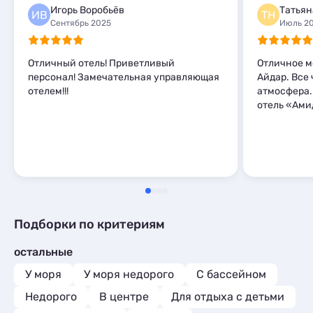
Комнаты
1
Игорь Воробьёв
ИВ
ТН
Мини-отели
2
Сентябрь 2025
Июль 2
Отличный отель! Приветливый
Отличное м
персонал! Замечательная управляющая
Айдар. Все 
отелем!!!
атмосфера.
отель «Ами
Подборки по критериям
остальные
У моря
У моря недорого
С бассейном
Недорого
В центре
Для отдыха с детьми