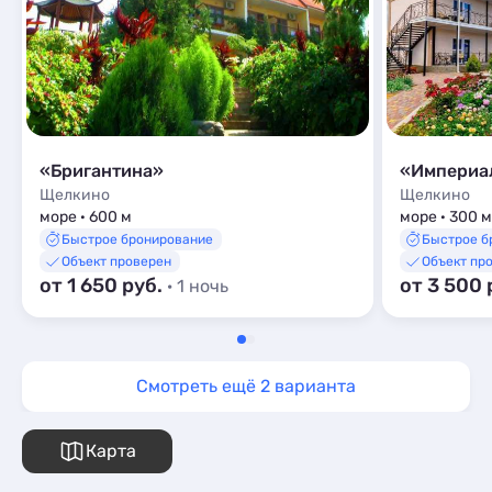
«Бригантина»
«Империа
Щелкино
Щелкино
море · 600 м
море · 300 м
Быстрое бронирование
Быстрое б
Объект проверен
Объект пр
от 1 650 руб.
от 3 500 
· 1 ночь
Смотреть ещё 2 варианта
Карта