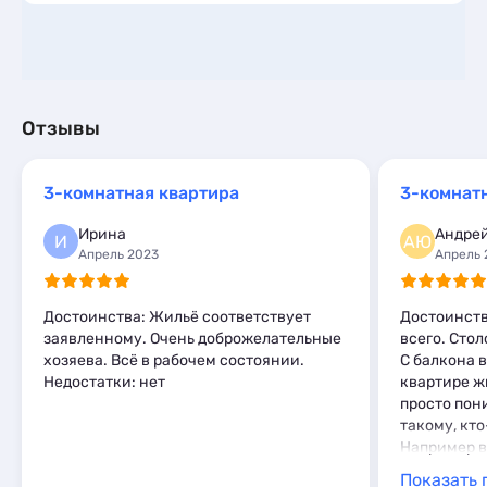
Отзывы
3-комнатная квартира
3-комнат
Ирина
Андре
И
АЮ
Апрель 2023
Апрель 
Достоинства: Жильё соответствует
Достоинств
заявленному. Очень доброжелательные
всего. Стол
хозяева. Всё в рабочем состоянии.
С балкона в
Недостатки: нет
квартире ж
просто пони
такому, кт
Например в
гораздо бо
Показать 