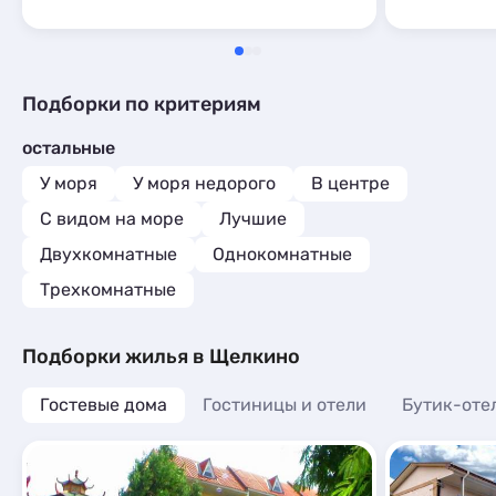
мелочей А 
энциклопеди
такой случ
нет
Подборки по критериям
остальные
У моря
У моря недорого
В центре
С видом на море
Лучшие
Двухкомнатные
Однокомнатные
Трехкомнатные
Подборки жилья в Щелкино
Гостевые дома
Гостиницы и отели
Бутик-оте