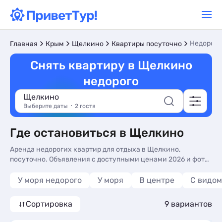
Недорого
Главная
Крым
Щелкино
Квартиры посуточно
Снять квартиру в Щелкино
недорого
Щелкино
Выберите даты
2 гостя
Где остановиться в Щелкино
Аренда недорогих квартир для отдыха в Щелкино,
посуточно. Объявления с доступными ценами 2026 и фото
- снять квартиру для отдыха у моря без посредников.
Квартиры в Щелкино, бюджетно - более 10 вариантов, от
У моря недорого
У моря
В центре
С видом
2500 руб, комнаты с трансфером (платно), видом на море и
видом на горы.
Сортировка
9 вариантов