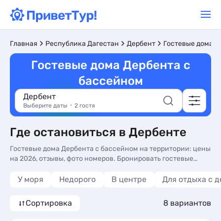
Главная
Республика Дагестан
Дербент
Гостевые дома
Гостевые дома Дербента с
бассейном
Дербент
Выберите даты
2 гостя
Где остановиться в Дербенте
Гостевые дома Дербента с бассейном на территории: цены
на 2026, отзывы, фото номеров. Бронировать гостевые
дома с бассейном для отдыха у моря без посредников -
более 10 вариантов, от 1000 руб, номера с кухней в номере,
У моря
Недорого
В центре
Для отдыха с 
завтрак включен и трансфером (платно).
Сортировка
8 вариантов