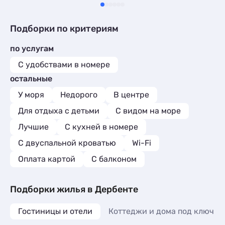
день.Несмотря на не всегда чистое
море, готовы вернуться именно сюда.
Получили уйму положительных эмоций
Подборки по критериям
в красивейшем Дербенте.
по услугам
С удобствами в номере
остальные
У моря
Недорого
В центре
Для отдыха с детьми
С видом на море
Лучшие
C кухней в номере
С двуспальной кроватью
Wi-Fi
Оплата картой
С балконом
Подборки жилья в Дербенте
Гостиницы и отели
Коттеджи и дома под ключ