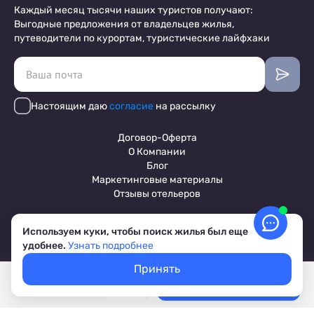
Каждый месяц тысячи наших туристов получают:
Выгодные предложения от владельцев жилья,
путеводители по курортам, туристические лайфхаки
Настоящим даю
согласие
на рассылку
Договор-Оферта
О Компании
Блог
Маркетинговые материалы
Отзывы отельеров
Используем куки, чтобы поиск жилья был еще
Пользовательское соглашение
удобнее.
Узнать подробнее
Обработка персональных данных
Условия бронирования объектов
Принять
© 2017-2026 ПриветТур™
Покажем свободное жилье
Выбрать даты
Российский сервис бронирования жилья, официальный сайт,
Лучшие цены, акции, скидки
товарный знак №842642