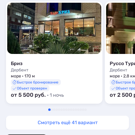
Бриз
Руссо Тур
Дербент
Дербент
море · 170 м
море · 2,8 к
Быстрое бронирование
Быстрое б
Объект проверен
Объект пр
от 5 500 руб.
от 2 500 
· 1 ночь
Смотреть ещё 41 вариант