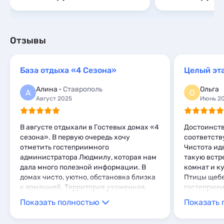
Отзывы
База отдыха «4 Сезона»
Целый эт
Алина
· Ставрополь
Ольга
А
О
Август 2025
Июнь 2
В августе отдыхали в Гостевых домах «4
Достоинств
сезона». В первую очередь хочу
соответств
отметить гостеприимного
Чистота иде
администратора Людмилу, которая нам
такую встр
дала много полезной информации. В
комнат и к
домах чисто, уютно, обстановка близка
Птицы щебе
к домашней. Территория ухоженная,
гостеприим
дети с удовольствием купались в
л банку ки
Показать полностью
Показать 
бассейне с прозрачной водой. Сытный
собственно
завтрак давал нам заряд на целый
вкусно Нед