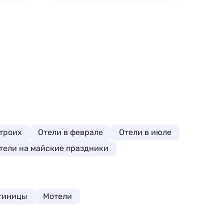
 троих
Отели в феврале
Отели в июле
тели на майские праздники
тиницы
Мотели