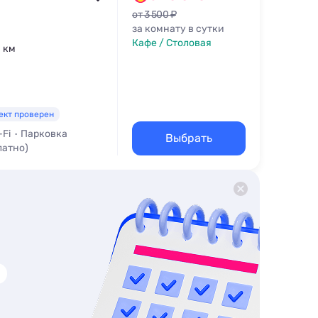
от 3 500 ₽
за комнату в сутки
Кафе / Столовая
1 км
ект проверен
-Fi
Парковка
Выбрать
латно)