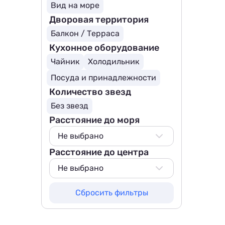
Вид на море
Дворовая территория
Балкон / Терраса
Кухонное оборудование
Чайник
Холодильник
Посуда и принадлежности
Количество звезд
Без звезд
Расстояние до моря
Не выбрано
Расстояние до центра
Не выбрано
50 м
Не выбрано
100 м
Не выбрано
Сбросить фильтры
200 м
1500 м
500 м