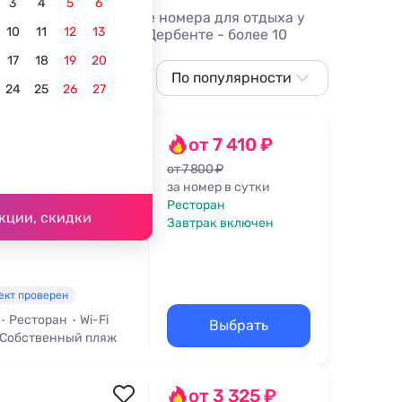
3
4
5
6
26 и фото, бронируйте номера для отдыха у
10
11
12
13
с кухней в номере в Дербенте - более 10
чен и сменой белья.
17
18
19
20
собственным пляжем
По популярности
В центре
Для отдыха с де
24
25
26
27
По популярности
Сначала дешевле
от 7 410 ₽
Сначала дороже
от 7 800 ₽
 км
за номер в сутки
Ближе к морю
Ресторан
кции, скидки
Завтрак включен
Ближе к центру
По рейтингу
ект проверен
Ресторан
Wi-Fi
Выбрать
Собственный пляж
от 3 325 ₽