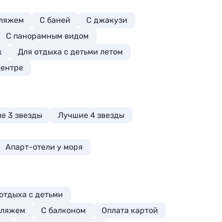
пляжем
С баней
С джакузи
С панорамным видом
х
Для отдыха с детьми летом
центре
е 3 звезды
Лучшие 4 звезды
Апарт-отели у моря
отдыха с детьми
пляжем
С балконом
Оплата картой