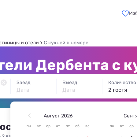
Из
стиницы и отели
C кухней в номере
тели Дербента с к
Заезд
Выезд
Количество
Дата
Дата
2 гостя
Август 2026
Сент
 остановиться в Дербенте
пн
вт
ср
чт
пт
сб
вс
пн
вт
ср
 2 варианта жилья из 2