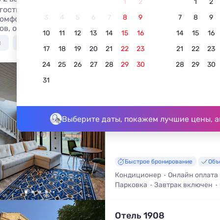
1
2
1
2
 гостиницы Дербента с кухней в номере: отзывы, цены 20
3
4
5
6
7
8
9
7
8
9
комфортом, без посредников на сайте. Гостиницы и отели 
в, от 3325 руб, номера с кухней в номере, завтрак вклю
10
11
12
13
14
15
16
14
15
16
я
С бассейном
Недорого
С питанием
С 
17
18
19
20
21
22
23
21
22
23
24
25
26
27
28
29
30
28
29
30
Гостиница Санрайз
31
Дербент, улица Шеболдаева, 5Г
До моря - 50 м • До центра - 2,9
Выберите даты, покажем лучшие цены, а
Быстрое бронирование
Объ
Кондиционер
Онлайн оплата
Парковка
Завтрак включен
Отель 1908