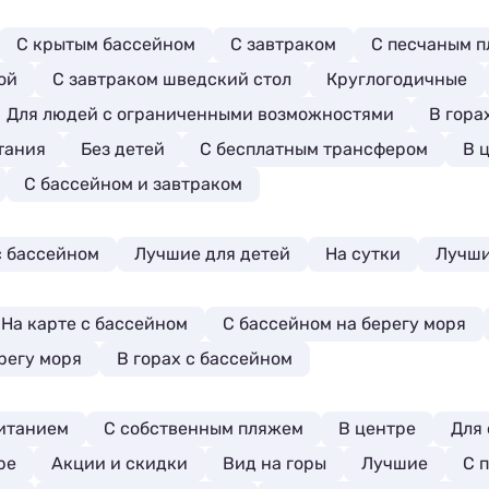
С крытым бассейном
С завтраком
С песчаным 
ой
С завтраком шведский стол
Круглогодичные
Для людей с ограниченными возможностями
В гора
тания
Без детей
С бесплатным трансфером
В 
С бассейном и завтраком
с бассейном
Лучшие для детей
На сутки
Лучши
На карте с бассейном
С бассейном на берегу моря
регу моря
В горах с бассейном
итанием
С собственным пляжем
В центре
Для 
ре
Акции и скидки
Вид на горы
Лучшие
С 