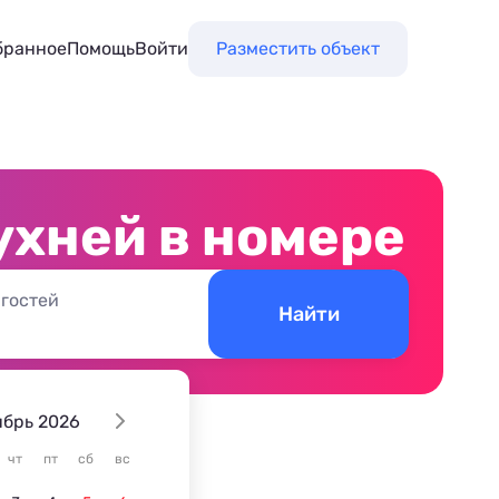
бранное
Помощь
Войти
Разместить объект
ухней в номере
 гостей
Найти
ябрь 2026
чт
пт
сб
вс