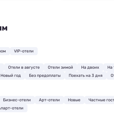
ям
ном
VIP-отели
Отели в августе
Отели зимой
На двоих
На
 Новый год
Без предоплаты
Поехать на 3 дня
О
Бизнес-отели
Арт-отели
Новые
Частные гос
Апарт-отели