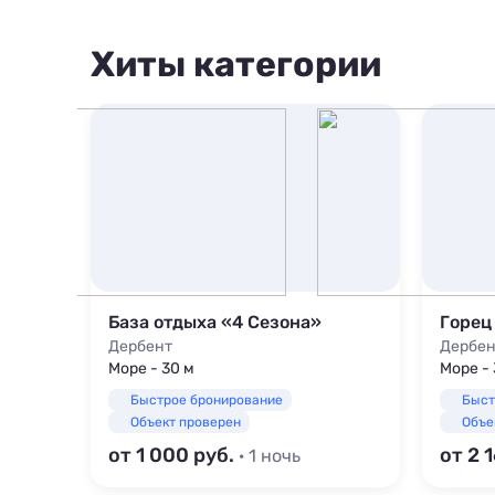
800 м
1000 м
Хиты категории
1500 м
База отдыха «4 Сезона»
Горец
Дербент
Дербен
Море - 30 м
Море -
Быстрое бронирование
Быст
Объект проверен
Объе
от 1 000
от 2 
· 1 ночь