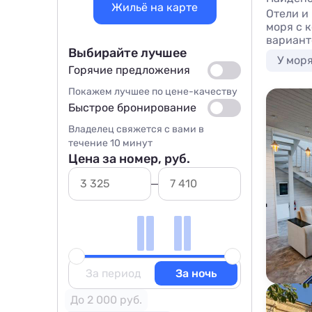
Жильё на карте
Отели и
моря с 
варианто
Выбирайте лучшее
У мор
Горячие предложения
Покажем лучшее по цене-качеству
Быстрое бронирование
Владелец свяжется с вами в
течение 10 минут
Цена за номер, руб.
За период
За ночь
До 2 000 руб.