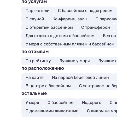
по услугам
Парк-отели
С бассейном с подогревом
С сауной
Конференц-залы
С парковк
С открытым бассейном
С трансфером
Для отдыха с детьми с бассейном
Без пи
У моря с собственным пляжем и бассейном
по отзывам
По рейтингу
Лучшие у моря
Лучшие 
по расположению
На карте
На первой береговой линии
В центре с бассейном
С завтраком на бе
остальные
У моря
С бассейном
Недорого
С п
С домашними животными
С видом на мо