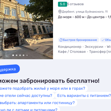
5.0
5 отзывов
Дербент, улица Буйнакского, 11
До моря - 600 м • До центра - 1,
Быстрое бронирование
Объ
Кондиционер
Экскурсии
Wi
Кафе / Столовая
Трансфер (п
Кухня в номере
ддержка
ожем забронировать бесплатно!
ожете подобрать жильё у моря или в горах?
ие отели сейчас доступны?
Есть варианты с питанием?
 выбрать: апартаменты или гостиницу?
но ли с детьми и питомцами?