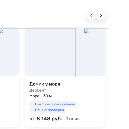
Домик у моря
Маяк
Дербент
Дербе
Море - 30 м
Море -
Быстрое бронирование
Быс
Объект проверен
Объ
от 8 148
от 2 
· 1 ночь