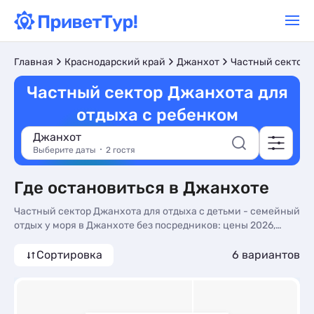
Главная
Краснодарский край
Джанхот
Частный сектор
Частный сектор Джанхота для
отдыха с ребенком
Джанхот
Выберите даты
2 гостя
Где остановиться в Джанхоте
Частный сектор Джанхота для отдыха с детьми - семейный
отдых у моря в Джанхоте без посредников: цены 2026,
отзывы туристов, фото. Бронировать частный сектор для
отдыха с детьми - более 10 вариантов, от 750 руб, номера с
Сортировка
6 вариантов
общей кухней, 3-х раз. питанием и трансфером (платно).