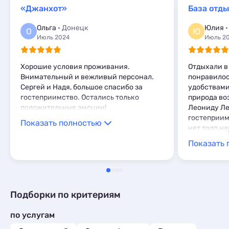
Базы отдыха
3
Мини-отели
1
«Джанхот»
База отд
Комнаты
1
Кемпинги
1
Ольга
· Донецк
Юлия
·
О
Ю
Глэмпинги
1
Июль 2024
Июль 2
Хорошие условия проживания.
Отдыхали в 
Внимательный и вежливый персонал.
понравилос
Сергей и Надя, большое спасибо за
удобствами,
гостеприимство. Остались только
природа во
положительные эмоции!
Леониду Ле
гостеприим
Показать полностью
нет толп н
семейный т
Показать 
Подборки по критериям
по услугам