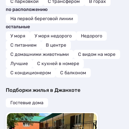
С парковкой
С трансфером
В горах
по расположению
На первой береговой линии
остальные
У моря
У моря недорого
Недорого
С питанием
В центре
С домашними животными
С видом на море
Лучшие
C кухней в номере
С кондиционером
С балконом
Подборки жилья в Джанхоте
Гостевые дома