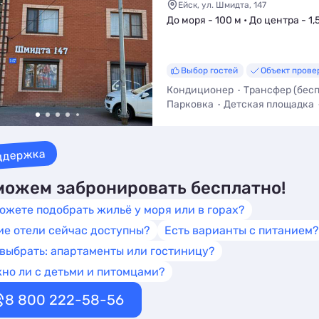
Ейск, ул. Шмидта, 147
До моря - 100 м • До центра - 1,
Выбор гостей
Объект прове
Кондиционер
Трансфер (бес
Парковка
Детская площадка
Кухня в номере
ддержка
ожем забронировать бесплатно!
ожете подобрать жильё у моря или в горах?
ие отели сейчас доступны?
Есть варианты с питанием?
 выбрать: апартаменты или гостиницу?
но ли с детьми и питомцами?
8 800 222-58-56