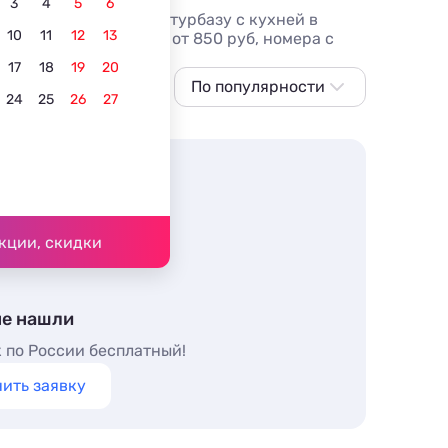
3
4
5
6
 номеров. Бронируйте турбазу с кухней в
10
11
12
13
более 108 вариантов, от 850 руб, номера с
17
18
19
20
По популярности
24
25
26
27
По популярности
Сначала дешевле
Сначала дороже
Ближе к морю
кции, скидки
Ближе к центру
По рейтингу
не нашли
 по России бесплатный!
ить заявку