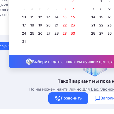
1
2
1
2
дыха Ейска с кухней в номере: отзывы, цены 2026 и фото
3
4
5
6
7
8
9
7
8
9
ля отдыха у моря без посредников, телефоны на сайте - 
ухней, кухней в номере и завтрак включен.
10
11
12
13
14
15
16
14
15
16
17
18
19
20
21
22
23
21
22
23
24
25
26
27
28
29
30
28
29
30
31
ор для вас
Выберите даты, покажем лучшие цены, а
Такой вариант мы пока 
Но мы можем найти лично Для Вас. Звонок
Позвонить
Заполн