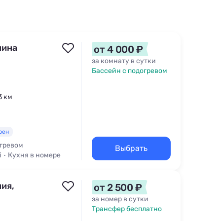
нина
от 4 000 ₽
за комнату в сутки
Бассейн с подогревом
3 км
рен
огревом
Выбрать
i
Кухня в номере
ия,
от 2 500 ₽
за номер в сутки
Трансфер бесплатно