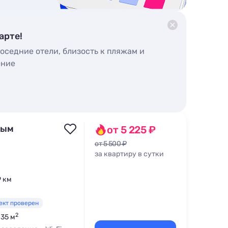
арте!
оседние отели, близость к пляжам и
ение
ным
от 5 225 ₽
от 5 500 ₽
за квартиру в сутки
9 км
ект проверен
2
 35 м