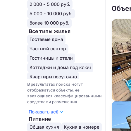
2 000 - 5 000 руб.
Объе
5 000 - 10 000 руб.
более 10 000 руб.
Все типы жилья
Гостевые дома
Частный сектор
Гостиницы и отели
Коттеджи и дома под ключ
Квартиры посуточно
В результатах поиска могут
Комнаты
Апартаменты
отображаться объекты, не
Мини-отели
являющиеся классифицированными
средствами размещения
Курортные отели
Мотели
Показать всё
Парк-отели
SPA-отели
Питание
Общая кухня
Кухня в номере