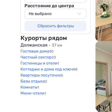
Расстояние до центра
Не выбрано
50 м
Не выбрано
100 м
Не выбрано
Сбросить фильтры
200 м
50 м
500 м
100 м
Курорты рядом
800 м
200 м
Должанская
~ 37 км
1000 м
Гостевые дома
500 м
30
1500 м
Частный сектор
23
800 м
Гостиницы и отели
1
1000 м
Коттеджи и дома под ключ
88
1500 м
Квартиры посуточно
5
Базы отдыха
2
Комнаты
1
Мини-отели
1