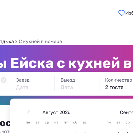
Из
отдыха
C кухней в номере
 Ейска с кухней 
Заезд
Выезд
Количество
Дата
Дата
2 гостя
Август 2026
Сент
 остановиться в Ейске
пн
вт
ср
чт
пт
сб
вс
пн
вт
ср
 107 вариантов жилья из 107