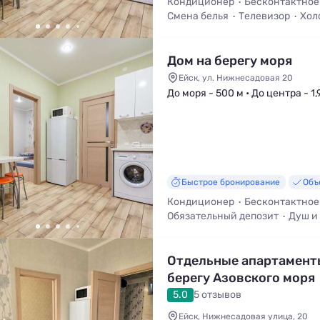
Кондиционер
Бесконтактное
Смена белья
Телевизор
Хол
Мангал / Барбекю
Дом на берегу моря
Ейск, ул. Нижнесадовая 20
До моря - 500 м • До центра - 1,
Быстрое бронирование
Объ
Кондиционер
Бесконтактное
Обязательный депозит
Душ и
Wi-Fi
Кухня в номере
Отдельные апартамент
берегу Азовского моря
5.0
5 отзывов
Ейск, Нижнесадовая улица, 20