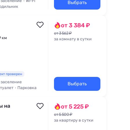
 заселение
Wi-Fi
Выбрать
одильник
от 3 384 ₽
от 3 562 ₽
9 км
за комнату в сутки
ект проверен
 заселение
Выбрать
 туалет
Парковка
ы на
от 5 225 ₽
от 5 500 ₽
за квартиру в сутки