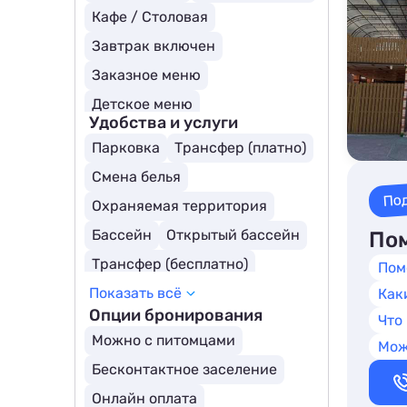
Кафе / Столовая
Завтрак включен
Заказное меню
Детское меню
Удобства и услуги
Парковка
Трансфер (платно)
Смена белья
По
Охраняемая территория
Бассейн
Открытый бассейн
Пом
Трансфер (бесплатно)
Пом
Показать всё
Детский бассейн
Как
Опции бронирования
Что
Бассейн с подогревом
Можно с питомцами
Мож
Крытый бассейн
Бесконтактное заселение
Онлайн оплата