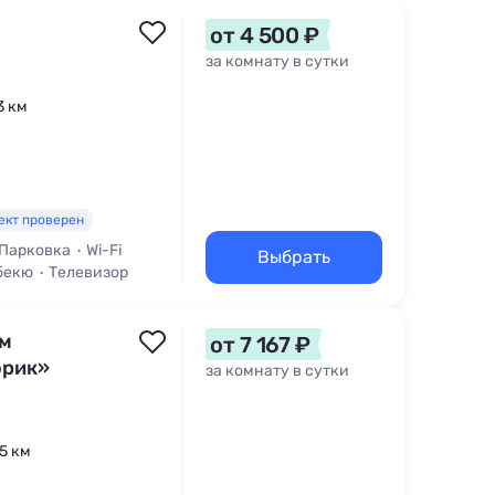
от 4 500 ₽
за комнату в сутки
3 км
ект проверен
Парковка
Wi-Fi
Выбрать
бекю
Телевизор
им
от 7 167 ₽
орик»
за комнату в сутки
,5 км