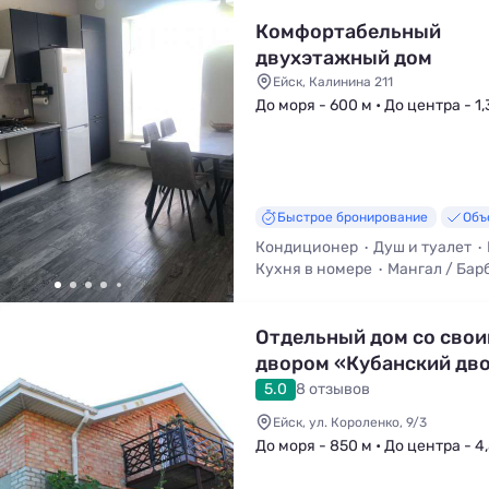
Комфортабельный
двухэтажный дом
Ейск, Калинина 211
До моря - 600 м • До центра - 1,
Быстрое бронирование
Объ
Кондиционер
Душ и туалет
Кухня в номере
Мангал / Бар
Отдельный дом со сво
двором «Кубанский дв
5.0
8 отзывов
Ейск, ул. Короленко, 9/3
До моря - 850 м • До центра - 4