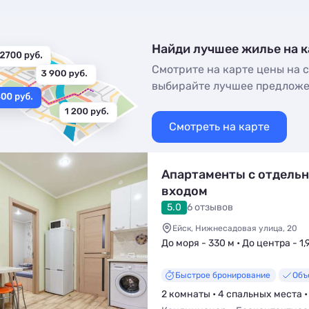
Найди лучшее жилье на к
Смотрите на карте цены на с
выбирайте лучшее предлож
Смотреть на карте
Апартаменты с отдель
входом
5.0
6 отзывов
Ейск, Нижнесадовая улица, 20
До моря - 330 м • До центра - 1,
Быстрое бронирование
Объ
2 комнаты • 4 спальных места •