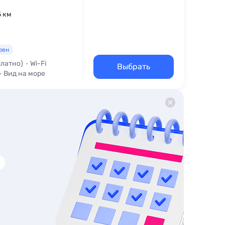
5 км
рен
платно)
Wi-Fi
Выбрать
Вид на море