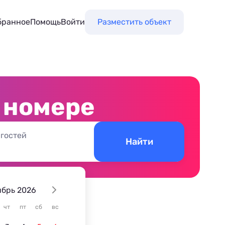
бранное
Помощь
Войти
Разместить объект
в номере
 гостей
Найти
ябрь 2026
чт
пт
сб
вс