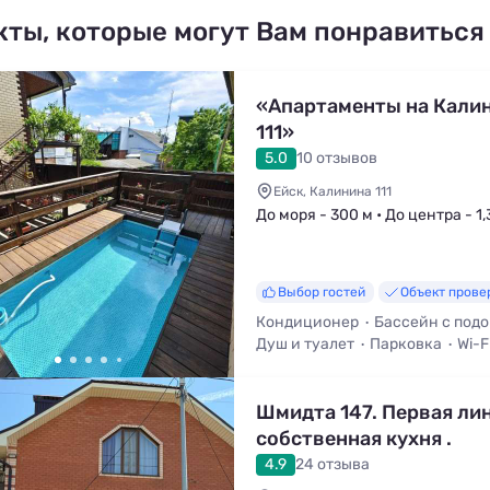
кты, которые могут Вам понравиться
«Апартаменты на Кали
111»
5.0
10 отзывов
Ейск, Калинина 111
До моря - 300 м • До центра - 1,
Выбор гостей
Объект прове
Кондиционер
Бассейн с под
Душ и туалет
Парковка
Wi-F
Двухкомнатный
Шмидта 147. Первая лин
собственная кухня .
4.9
24 отзыва