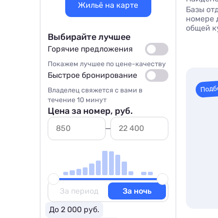
Жильё на карте
Базы от
номере д
общей к
Выбирайте лучшее
Горячие предложения
Покажем лучшее по цене-качеству
Быстрое бронирование
Подб
Владелец свяжется с вами в
течение 10 минут
Цена за номер, руб.
За период
За ночь
До 2 000 руб.