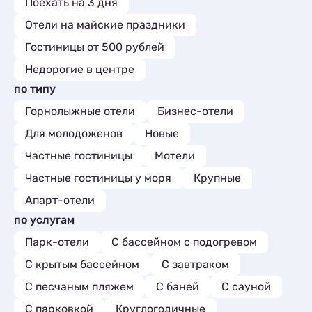
Поехать на 3 дня
Отели на майские праздники
Гостиницы от 500 рублей
Недорогие в центре
по типу
Горнолыжные отели
Бизнес-отели
Для молодоженов
Новые
Частные гостиницы
Мотели
Частные гостиницы у моря
Крупные
Апарт-отели
по услугам
Парк-отели
С бассейном с подогревом
С крытым бассейном
С завтраком
С песчаным пляжем
С баней
С сауной
С парковкой
Круглогодичные