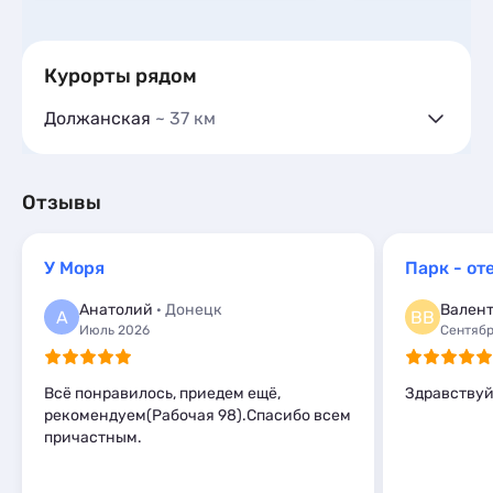
Курорты рядом
Должанская
~ 37 км
Гостевые дома
30
Частный сектор
23
Гостиницы и отели
1
Отзывы
Коттеджи и дома под ключ
88
Квартиры посуточно
5
У Моря
Парк - о
Базы отдыха
2
Комнаты
1
Анатолий
· Донецк
Валент
А
ВВ
Мини-отели
1
Июль 2026
Сентябр
Всё понравилось, приедем ещё,
Здравствуй
рекомендуем(Рабочая 98).Спасибо всем
причастным.