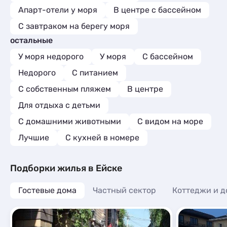
Апарт-отели у моря
В центре с бассейном
С завтраком на берегу моря
остальные
У моря недорого
У моря
С бассейном
Недорого
С питанием
С собственным пляжем
В центре
Для отдыха с детьми
С домашними животными
С видом на море
Лучшие
C кухней в номере
Подборки жилья в Ейске
Гостевые дома
Частный сектор
Коттеджи и д