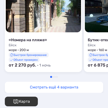
«Номера на пляже»
Бутик-оте
Ейск
Ейск
море · 200 м
море · 160 м
Быстрое бронирование
Быстрое б
Объект проверен
Объект пр
от 2 270 руб.
от 6 875 
· 1 ночь
Смотреть ещё 4 варианта
Карта