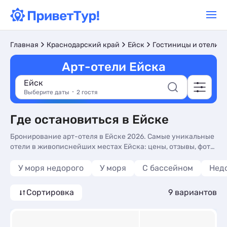
Главная
Краснодарский край
Ейск
Гостиницы и отели
Арт-отели Ейска
Ейск
Выберите даты
2 гостя
Где остановиться в Ейске
Бронирование арт-отеля в Ейске 2026. Самые уникальные
отели в живописнейших местах Ейска: цены, отзывы, фото
номеров, отдых без посредников.
У моря недорого
У моря
С бассейном
Нед
Сортировка
9 вариантов