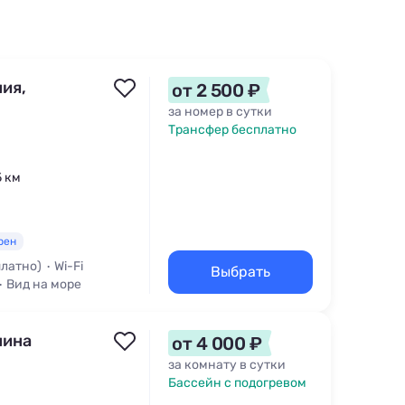
ия,
от 2 500 ₽
за номер в сутки
Трансфер бесплатно
5 км
рен
платно)
Wi-Fi
Выбрать
Вид на море
нина
от 4 000 ₽
за комнату в сутки
Бассейн с подогревом