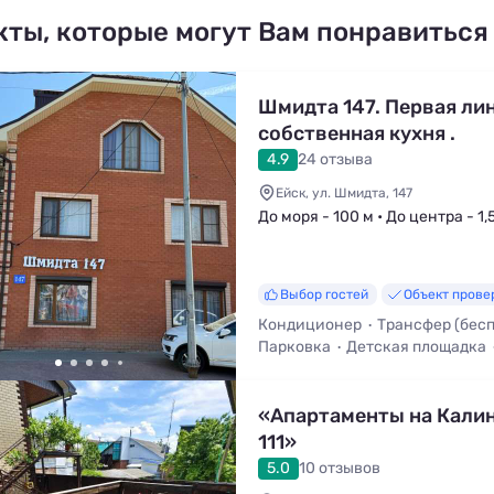
кты, которые могут Вам понравиться
Шмидта 147. Первая лин
собственная кухня .
4.9
24 отзыва
Ейск, ул. Шмидта, 147
До моря - 100 м • До центра - 1,
Выбор гостей
Объект прове
Кондиционер
Трансфер (бес
Парковка
Детская площадка
Кухня в номере
«Апартаменты на Кали
111»
5.0
10 отзывов