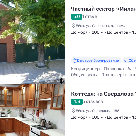
Частный сектор «Мила
5.0
1 отзыв
Ейск, ул. Сазонова, д. 11 «А»
До моря - 200 м • До центра - 1,
Быстрое бронирование
Объ
Кондиционер
Парковка
Wi-F
Общая кухня
Трансфер (плат
Мангал / Барбекю
Коттедж на Свердлова 
4.8
5 отзывов
Ейск, ул. Свердлова, 188
До моря - 600 м • До центра - 1,