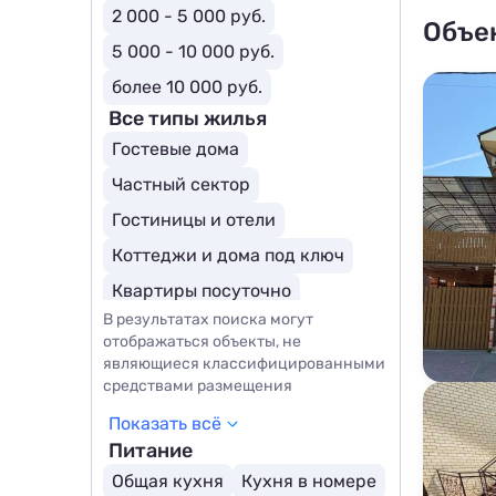
2 000 - 5 000 руб.
Объе
5 000 - 10 000 руб.
более 10 000 руб.
Все типы жилья
Гостевые дома
Частный сектор
Гостиницы и отели
Коттеджи и дома под ключ
Квартиры посуточно
В результатах поиска могут
Комнаты
Апартаменты
отображаться объекты, не
Мини-отели
являющиеся классифицированными
средствами размещения
Курортные отели
Мотели
Показать всё
Парк-отели
SPA-отели
Питание
Общая кухня
Кухня в номере