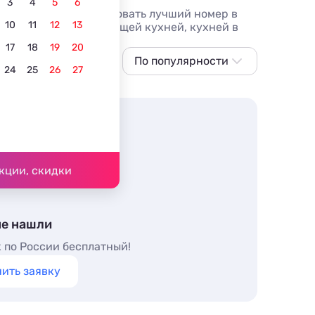
3
4
5
6
 цены за 2026. Бронировать лучший номер в
10
11
12
13
т 850 руб, номера с общей кухней, кухней в
17
18
19
20
По популярности
24
25
26
27
По популярности
Сначала дешевле
Сначала дороже
Ближе к морю
кции, скидки
Ближе к центру
По рейтингу
не нашли
 по России бесплатный!
ить заявку