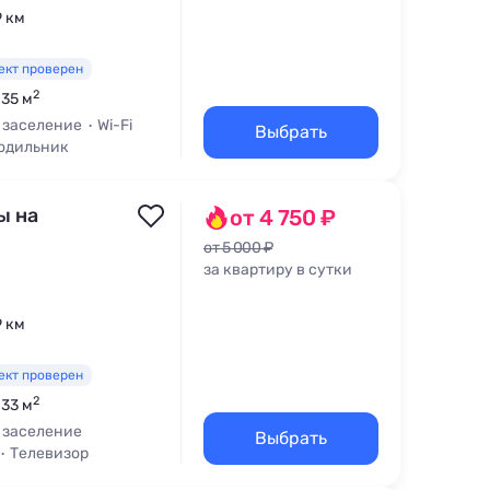
9 км
ект проверен
2
 35 м
 заселение
Wi-Fi
Выбрать
одильник
ы на
от 4 750 ₽
от 5 000 ₽
за квартиру в сутки
9 км
ект проверен
2
 33 м
 заселение
Выбрать
Телевизор