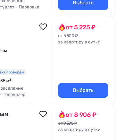
 заселение
Выбрать
 туалет
Парковка
от 5 225 ₽
от 5 500 ₽
за квартиру в сутки
9 км
ект проверен
2
 35 м
 заселение
Выбрать
Телевизор
ным
от 8 906 ₽
от 9 375 ₽
за квартиру в сутки