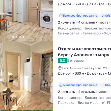
До моря - 330 м • До центра - 1,
Быстрое бронирование
Объ
2 комнаты • 4 спальных места •
Кондиционер
Бесконтактное
Смена белья
Телевизор
Хол
Мангал / Барбекю
Отдельные апартамент
берегу Азовского моря
5.0
5 отзывов
Ейск, Нижнесадовая улица, 20
До моря - 330 м • До центра - 1,
Быстрое бронирование
Объ
2 комнаты • 4 спальных места •
Кондиционер
Бесконтактное
Парковка
Вид на море
Wi-Fi
Холодильник