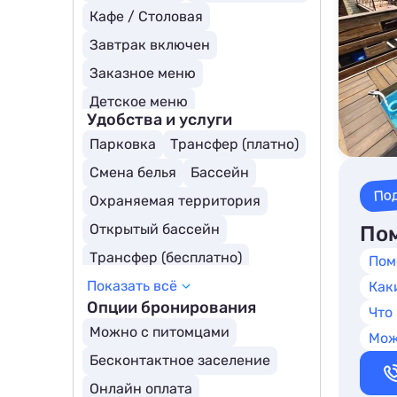
Кафе / Столовая
Завтрак включен
Заказное меню
Детское меню
Удобства и услуги
Парковка
Трансфер (платно)
Смена белья
Бассейн
По
Охраняемая территория
Открытый бассейн
Пом
Трансфер (бесплатно)
Пом
Показать всё
Детский бассейн
Как
Опции бронирования
Что
Бассейн с подогревом
Можно с питомцами
Мож
Крытый бассейн
Бесконтактное заселение
Онлайн оплата