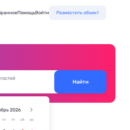
бранное
Помощь
Войти
Разместить объект
 гостей
Найти
ябрь 2026
чт
пт
сб
вс