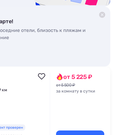
арте!
оседние отели, близость к пляжам и
ение
от 5 225 ₽
от 5 500 ₽
9 км
за комнату в сутки
ект проверен