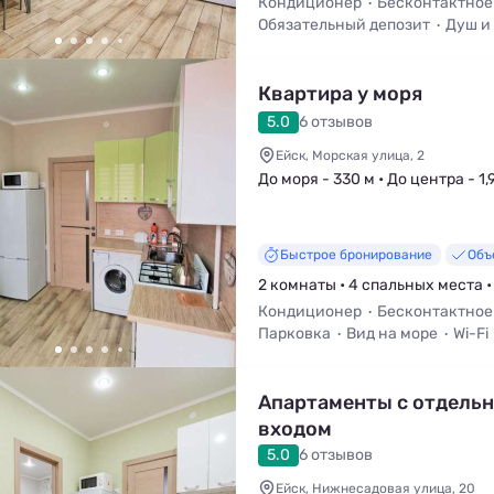
Кондиционер
Бесконтактное
Обязательный депозит
Душ и
Wi-Fi
Кухня в номере
Квартира у моря
5.0
6 отзывов
Ейск, Морская улица, 2
До моря - 330 м • До центра - 1,
Быстрое бронирование
Объ
2 комнаты • 4 спальных места •
Кондиционер
Бесконтактное
Парковка
Вид на море
Wi-Fi
Холодильник
Апартаменты с отдель
входом
5.0
6 отзывов
Ейск, Нижнесадовая улица, 20