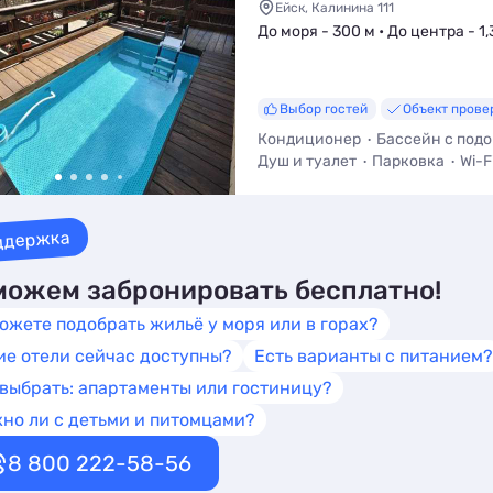
Ейск, Калинина 111
До моря - 300 м • До центра - 1,
Выбор гостей
Объект прове
Кондиционер
Бассейн с под
Душ и туалет
Парковка
Wi-F
Двухкомнатный
ддержка
ожем забронировать бесплатно!
ожете подобрать жильё у моря или в горах?
ие отели сейчас доступны?
Есть варианты с питанием?
 выбрать: апартаменты или гостиницу?
но ли с детьми и питомцами?
8 800 222-58-56