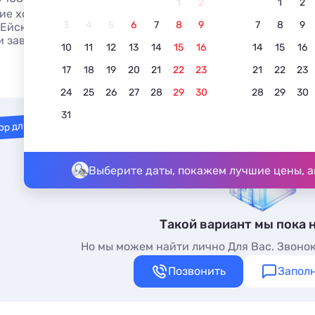
1
2
1
2
ие хостелы в Ейске, у моря или в центре: отзывы, фото и
3
4
5
6
7
8
9
7
8
9
Ейска без посредников, онлайн - более 107 вариантов, о
и завтрак включен.
10
11
12
13
14
15
16
14
15
16
17
18
19
20
21
22
23
21
22
23
24
25
26
27
28
29
30
28
29
30
31
ор для вас
Выберите даты, покажем лучшие цены, а
Такой вариант мы пока 
Но мы можем найти лично Для Вас. Звонок
Позвонить
Заполн