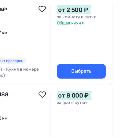
на»
от 2 500 ₽
за комнату в сутки
Общая кухня
7 км
ект проверен
i
Кухня в номере
Выбрать
но)
188
от 8 000 ₽
за дом в сутки
2 км