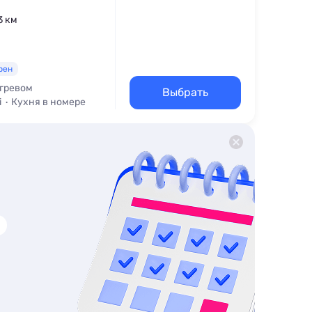
3 км
рен
огревом
Выбрать
i
Кухня в номере