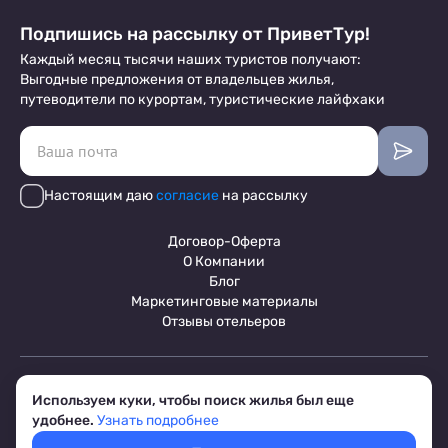
Подпишись на рассылку от ПриветТур!
Каждый месяц тысячи наших туристов получают:
Выгодные предложения от владельцев жилья,
путеводители по курортам, туристические лайфхаки
Настоящим даю
согласие
на рассылку
Договор-Оферта
О Компании
Блог
Маркетинговые материалы
Отзывы отельеров
Пользовательское соглашение
Используем куки, чтобы поиск жилья был еще
Обработка персональных данных
удобнее.
Узнать подробнее
Условия бронирования объектов
© 2017-2026 ПриветТур™