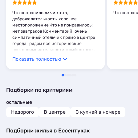
1
Мини-отели
19
Пансионаты
3
Что понравилось: чистота,
Что понрав
доброжелательность, хорошее
Шале
1
местоположение Что не понравилось:
нет завтраков Комментарий: очень
симпатичный отельчик прямо в центре
города , рядом все исторические
достопримечательности, комфортные ,
новые, чистые номера, белая постель,
Показать полностью
все понравилось.
Подборки по критериям
остальные
Недорого
В центре
C кухней в номере
Подборки жилья в Ессентуках