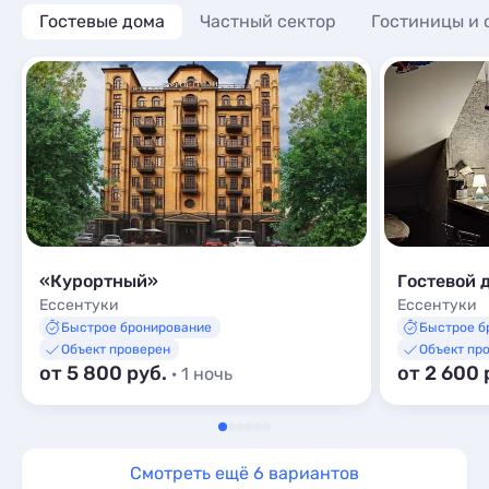
Гостевые дома
Частный сектор
Гостиницы и 
«Курортный»
Гостевой 
Ессентуки
Ессентуки
Быстрое бронирование
Быстрое б
Объект проверен
Объект пр
от 5 800 руб.
от 2 600 
· 1 ночь
Смотреть ещё 6 вариантов