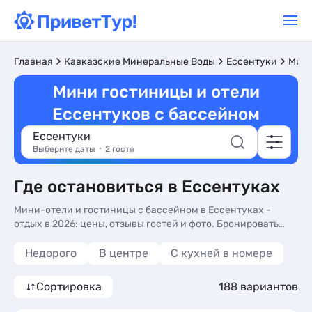
Главная
Кавказские Минеральные Воды
Ессентуки
Мини
Мини гостиницы и отели
Ессентуков с бассейном
Ессентуки
Выберите даты
2 гостя
Где остановиться в Ессентуках
Мини-отели и гостиницы с бассейном в Ессентуках -
отдых в 2026: цены, отзывы гостей и фото. Бронировать
номер в мини-отеле с бассейном без посредников на
нашем сайте - более 187 вариантов, от 950 руб, номера с
Недорого
В центре
C кухней в номере
кухней в номере, общей кухней и завтрак включен.
Сортировка
188 вариантов