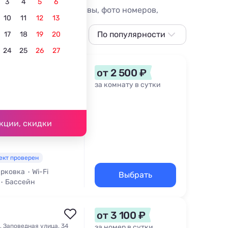
3
4
5
6
ены от 2500 руб, отзывы, фото номеров,
10
11
12
13
По популярности
17
18
19
20
24
25
26
27
По популярности
Сначала дешевле
от 2 500 ₽
Сначала дороже
за комнату в сутки
д. 16
Ближе к центру
ка - 6,5 км
По рейтингу
кции, скидки
ект проверен
рковка
Wi-Fi
Выбрать
Бассейн
от 3 100 ₽
 Заповедная улица, 34
за номер в сутки