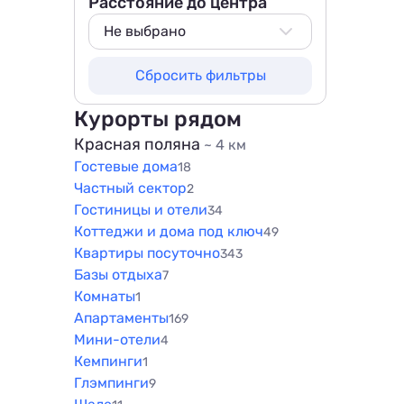
Расстояние до центра
Не выбрано
Не выбрано
Сбросить фильтры
500 м
800 м
Курорты рядом
1000 м
Красная поляна
~ 4 км
Гостевые дома
1500 м
18
Частный сектор
2
Гостиницы и отели
34
Коттеджи и дома под ключ
49
Квартиры посуточно
343
Базы отдыха
7
Комнаты
1
Апартаменты
169
Мини-отели
4
Кемпинги
1
Глэмпинги
9