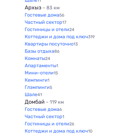
Шале
11
Архыз
~ 83 км
Гостевые дома
56
Частный сектор
17
Гостиницы и отели
24
Коттеджи и дома под ключ
319
Квартиры посуточно
13
Базы отдыха
86
Комнаты
24
Апартаменты
1
Мини-отели
15
Кемпинги
1
Глэмпинги
5
Шале
41
Домбай
~ 119 км
Гостевые дома
6
Частный сектор
1
Гостиницы и отели
26
Коттеджи и дома под ключ
10