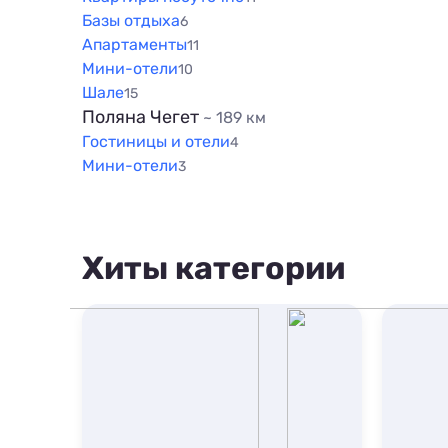
Базы отдыха
6
Апартаменты
11
Мини-отели
10
Шале
15
Поляна Чегет
~ 189 км
Гостиницы и отели
4
Мини-отели
3
Хиты категории