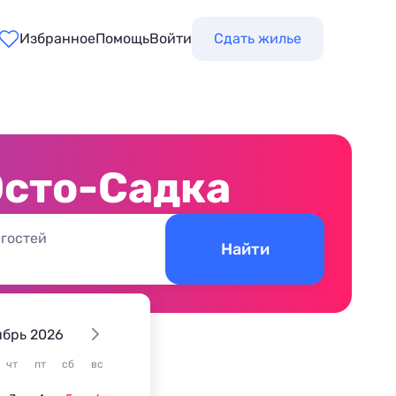
Избранное
Помощь
Войти
Сдать жилье
Эсто-Садка
 гостей
Найти
ябрь 2026
е
чт
пт
сб
вс