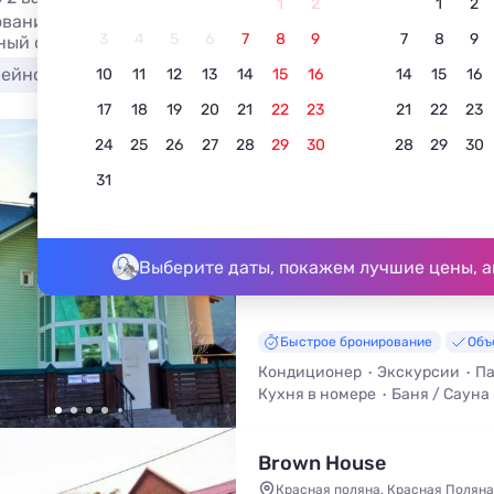
1
2
1
2
вание частного сектора в Эсто-Садке недорого в 2026: ц
3
4
5
6
7
8
9
7
8
9
ый отдых без посредников на нашем сайте
сейном
Для отдыха с детьми
10
11
12
13
14
15
16
14
15
16
17
18
19
20
21
22
23
21
22
23
24
25
26
27
28
29
30
28
29
30
Green House
31
5.0
2 отзыва
Красная поляна, ул. Турчинского, 
До центра - 810 м • До подъёмни
Выберите даты, покажем лучшие цены, а
Быстрое бронирование
Объ
Кондиционер
Экскурсии
Па
Кухня в номере
Баня / Сауна
Brown House
Красная поляна, Красная Поляна,