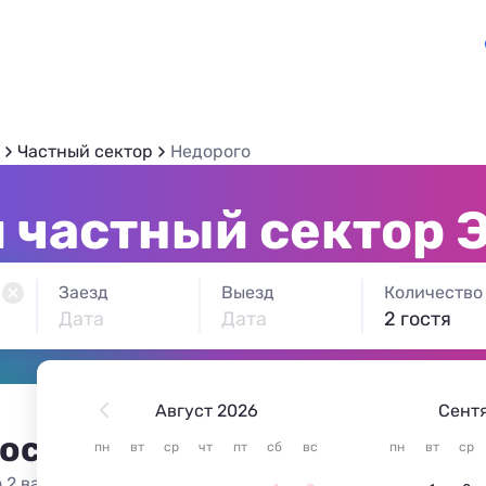
Частный сектор
Недорого
 частный сектор 
Заезд
Выезд
Количество
Дата
Дата
2 гостя
Август 2026
Сент
 остановиться в Эсто-Садк
пн
вт
ср
чт
пт
сб
вс
пн
вт
ср
 2 варианта жилья из 2