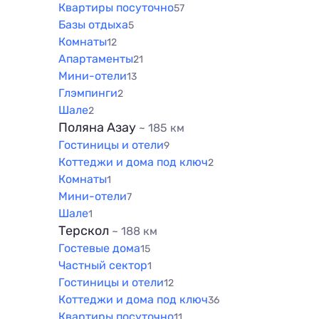
Квартиры посуточно
57
Базы отдыха
5
Комнаты
12
Апартаменты
21
Мини-отели
13
Глэмпинги
2
Шале
2
Поляна Азау
~ 185 км
Гостиницы и отели
9
Коттеджи и дома под ключ
2
Комнаты
1
Мини-отели
7
Шале
1
Терскол
~ 188 км
Гостевые дома
15
Частный сектор
1
Гостиницы и отели
12
Коттеджи и дома под ключ
36
Квартиры посуточно
11