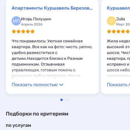
Глэмпинги
2
Шале
Апартаменты
40
11
Апартаменты Куршавель Березовая 106
Куршавель
Шале
2
Мини-отели
10
Игорь Полушин
Julia
Шале
15
ИП
J
Апрель 2026
Март 2
Что понравилось: Уютная семейная
Жила недел
квартира. Все как на фото: чисто, уютно,
высокий эта
удобно разместиться с
шоссе. Чис
детьми.Находится близко к Разным
квартира, 
подъемникам. Отзывчивая
исправно и
управляющая, готовым помочь с
шоссе небо
решением любых вопросов. Что не
несколько 
понравилось: Были небольшие
и недалеко 
Показать полностью
Показать 
проблемы с канализацией, решили
люблю, но 
быстро.
комфортно
Подборки по критериям
по услугам