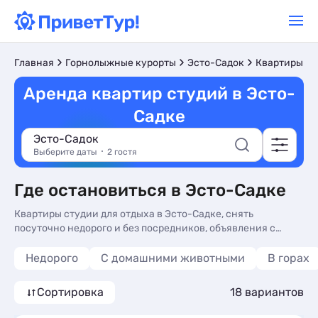
Главная
Горнолыжные курорты
Эсто-Садок
Квартиры по
Аренда квартир студий в Эсто-
Садке
Эсто-Садок
Выберите даты
2 гостя
Где остановиться в Эсто-Садке
Квартиры студии для отдыха в Эсто-Садке, снять
посуточно недорого и без посредников, объявления с
ценами, фото и отзывами туристов. Квартиры студии Эсто-
Садка, аренда - более 17 вариантов, от 2803 руб, комнаты с
Недорого
С домашними животными
В горах
кухней в номере, трансфером (платно) и сменой белья.
Сортировка
18 вариантов