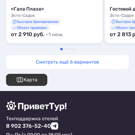
«Гала Плаза»
Гостевой 
Эсто-Садок
Эсто-Садок
Быстрое бронирование
Быстрое б
Объект проверен
Объект пр
от 2 910 руб.
от 2 813 
· 1 ночь
Смотреть ещё 6 вариантов
Карта
Техподдержка отелей
8 902 376-52-40
Пн-Пт (с 09:00 до 18:00 мск)