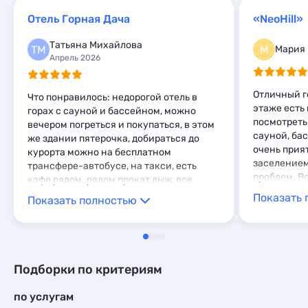
Глэмпинги
2
Шале
Апартаменты
40
11
Отель Горная Дача
«NeoHill»
Шале
2
Мини-отели
10
Татьяна Михайлова
Шале
15
ТМ
М
Мария
Апрель 2026
Отличный г
Что понравилось: недорогой отель в
этаже есть
горах с сауной и бассейном, можно
посмотреть
вечером погреться и покупаться, в этом
сауной, ба
же здании пятерочка, добираться до
очень прия
курорта можно на бесплатном
заселение
трансфере-автобусе, на такси, есть
проблем. В
кафе рядом. рядом прокат лыж, все
удобно Что не понравилось:
Показать 
Показать полностью
слышимость, что можно
переговариваться за стенкой😁
Комментарий: в целом все понравилось
Подборки по критериям
по услугам