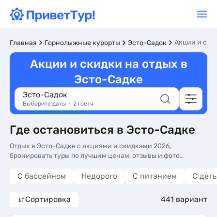
Акции и ски
Главная
Горнолыжные курорты
Эсто-Садок
Акции и скидки на отдых в
Эсто-Садке
Эсто-Садок
Выберите даты
2 гостя
Где остановиться в Эсто-Садке
Отдых в Эсто-Садке с акциями и скидками 2026,
бронировать туры по лучшим ценам, отзывы и фото
номеров - выгодные предложения жилья в Эсто-Садке:
отели, гостиницы. Жилье в Эсто-Садке по акции или со
С бассейном
Недорого
С питанием
С дет
скидками - более 440 вариантов, от 1781 руб, номера с
кухней в номере, общей кухней и завтрак включен.
Сортировка
441 вариант