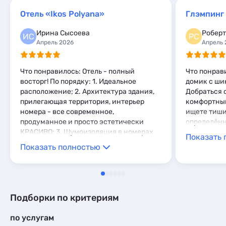
Глэмпинги
2
Шале
Апартаменты
40
11
Отель «Ikos Polyana»
Глэмпинг
Шале
2
Мини-отели
10
Ирина Сысоева
Роберт
Шале
15
ИС
РС
Апрель 2026
Апрель 
Что понравилось: Отель - полный
Что понрав
восторг! По порядку: 1. Идеальное
домик с ши
расположение; 2. Архитектура здания,
Добраться с
прилегающая территория, интерьер
комфортный
номера - все современное,
ищете тишин
продуманное и просто эстетически
определённ
КРАСИВО; 3. Шумоизоляция в номерах
Показать 
отличная, соседей не слышно; 4.
Показать полностью
Персонал: дружелюбные девушки на
ресепшен (без проблем выполняли
просьбы). Чудесные женщины Клининг -
всегда здороваются, ежедневная
уборка, своевременно ухаживают за
Подборки по критериям
зоной у бассейна и использованные
полотенца даже не успевают
по услугам
накапливаться. Добрые и активные