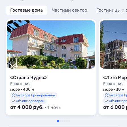
Гостевые дома
Частный сектор
Гостиницы и 
«Страна Чудес»
«Лето Мо
Евпатория
Евпатория
море · 400 м
море · 30 м
Быстрое бронирование
Быстрое б
Объект проверен
Объект пр
от 4 000 руб.
от 6 000 
· 1 ночь