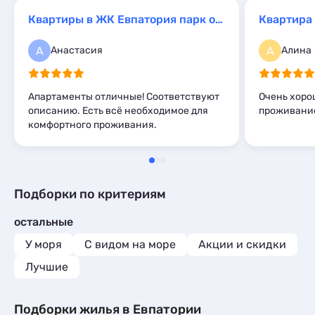
Квартиры посуточно
10
Мини-отели
4
Квартиры в ЖК Евпатория парк от Evparenda
Базы отдыха
1
Комнаты
1
А
А
Анастасия
Алина
Мини-отели
2
Апартаменты отличные! Соответствуют
Очень хоро
описанию. Есть всё необходимое для
проживани
комфортного проживания.
Подборки по критериям
остальные
У моря
С видом на море
Акции и скидки
Лучшие
Подборки жилья в Евпатории