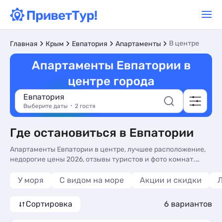
В центре
Главная
Крым
Евпатория
Апартаменты
Апартаменты Евпатории в
центре города
Евпатория
Выберите даты
2 гостя
Где остановиться в Евпатории
Апартаменты Евпатории в центре, лучшее расположение,
недорогие цены 2026, отзывы туристов и фото комнат.
Бронируйте на сайте апартаменты в центре Евпатории -
более 10 вариантов, от 2300 руб, апартаменты с сменой
У моря
С видом на море
Акции и скидки
белья, трансфером (платно) и для людей с ограниченными
возможностями.
Сортировка
6 вариантов