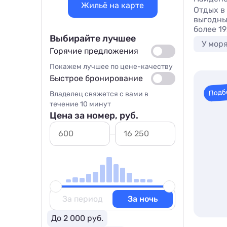
Жильё на карте
Отдых в
выгодны
более 19
Выбирайте лучшее
У мор
Горячие предложения
Покажем лучшее по цене-качеству
Быстрое бронирование
Подб
Владелец свяжется с вами в
течение 10 минут
Цена за номер, руб.
За период
За ночь
До 2 000 руб.