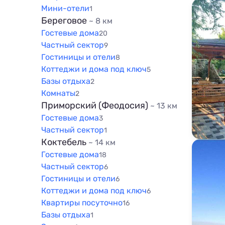
Мини-отели
1
Береговое
~ 8 км
Гостевые дома
20
Частный сектор
9
Гостиницы и отели
8
Коттеджи и дома под ключ
5
Базы отдыха
2
Комнаты
2
Приморский (Феодосия)
~ 13 км
Гостевые дома
3
Частный сектор
1
Коктебель
~ 14 км
Гостевые дома
18
Частный сектор
6
Гостиницы и отели
6
Коттеджи и дома под ключ
6
Квартиры посуточно
16
Базы отдыха
1