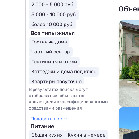
2 000 - 5 000 руб.
Объе
5 000 - 10 000 руб.
более 10 000 руб.
Все типы жилья
Гостевые дома
Частный сектор
Гостиницы и отели
Коттеджи и дома под ключ
Квартиры посуточно
В результатах поиска могут
Базы отдыха
Эллинги
отображаться объекты, не
Комнаты
Апартаменты
являющиеся классифицированными
средствами размещения
Мини-отели
Бутик-отели
Показать всё
Отели для молодоженов
Питание
Курортные отели
Общая кухня
Кухня в номере