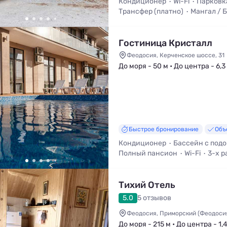
Кондиционер
Wi-Fi
Парковк
Трансфер (платно)
Мангал / 
Смена белья
Телевизор
Гостиница Кристалл
Феодосия, Керченское шоссе, 31
До моря - 50 м • До центра - 6,3
Быстрое бронирование
Объ
Кондиционер
Бассейн с под
Полный пансион
Wi-Fi
3-х р
Парковка
Бассейн
Тихий Отель
5.0
5 отзывов
Феодосия, Приморский (Феодосия)
До моря - 215 м • До центра - 1,