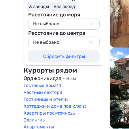
3 звезды
Без звезд
Расстояние до моря
Не выбрано
Расстояние до центра
Не выбрано
50 м
Не выбрано
100 м
Не выбрано
Сбросить фильтры
200 м
50 м
500 м
100 м
Курорты рядом
800 м
200 м
Орджоникидзе
~ 8 км
1000 м
Гостевые дома
500 м
10
1500 м
Частный сектор
3
800 м
Гостиницы и отели
5
1000 м
Коттеджи и дома под ключ
3
1500 м
Квартиры посуточно
23
Эллинги
5
Апартаменты
1