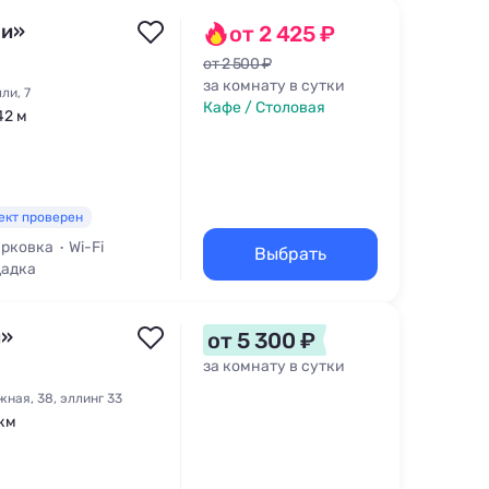
ли»
от 2 425 ₽
от 2 500 ₽
за комнату в сутки
ли, 7
Кафе / Столовая
42 м
ект проверен
рковка
Wi-Fi
Выбрать
щадка
я»
от 5 300 ₽
за комнату в сутки
ная, 38, эллинг 33
 км