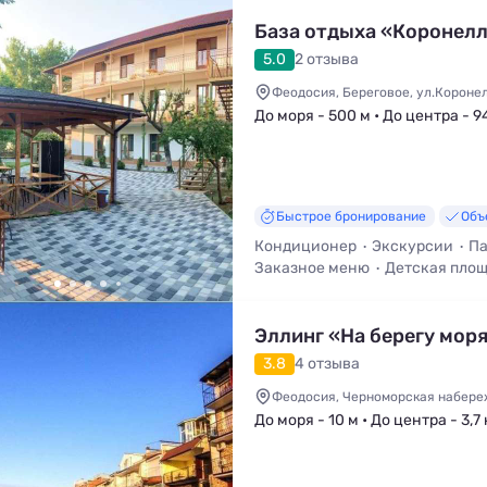
База отдыха «Коронел
5.0
2 отзыва
Феодосия, Береговое, ул.Коронел
До моря - 500 м • До центра - 9
Быстрое бронирование
Объ
Кондиционер
Экскурсии
Па
Заказное меню
Детская пло
Кафе / Столовая
Эллинг «На берегу мор
3.8
4 отзыва
Феодосия, Черноморская набереж
До моря - 10 м • До центра - 3,7