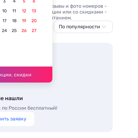
3
4
5
6
 по лучшим ценам, отзывы и фото номеров -
10
11
12
13
лье в Феодосии по акции или со скидками -
в номере и 3-х раз. питанием.
17
18
19
20
С питанием
В центре
По популярности
С детьми
С бассей
24
25
26
27
По популярности
Сначала дешевле
Сначала дороже
Ближе к морю
кции, скидки
Ближе к центру
По рейтингу
не нашли
 по России бесплатный!
ить заявку