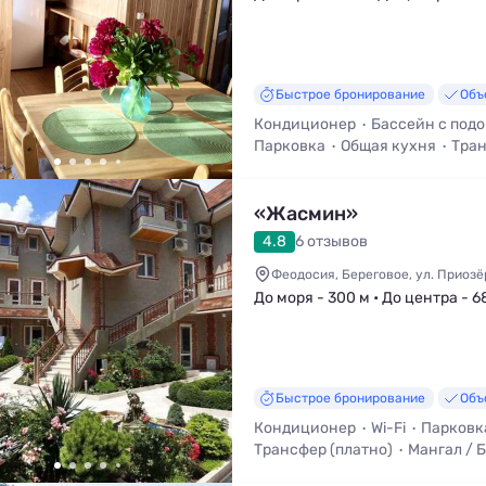
Быстрое бронирование
Объ
Кондиционер
Бассейн с под
Парковка
Общая кухня
Тран
Кухня в номере
«Жасмин»
4.8
6 отзывов
Феодосия, Береговое, ул. Приозё
До моря - 300 м • До центра - 6
Быстрое бронирование
Объ
Кондиционер
Wi-Fi
Парковк
Трансфер (платно)
Мангал / 
Кухня в номере
Уборка