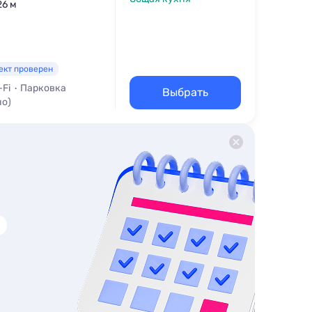
26 м
ект проверен
-Fi
Парковка
Выбрать
но)