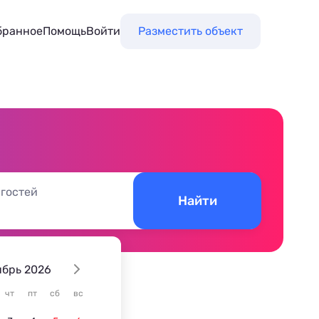
бранное
Помощь
Войти
Разместить объект
 гостей
Найти
ябрь 2026
чт
пт
сб
вс