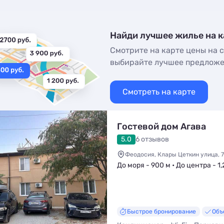
Найди лучшее жилье на к
Смотрите на карте цены на с
выбирайте лучшее предлож
Смотреть на карте
Гостевой дом Агава
5.0
6 отзывов
Феодосия, Клары Цеткин улица, 7
До моря - 900 м • До центра - 1,
Быстрое бронирование
Объ