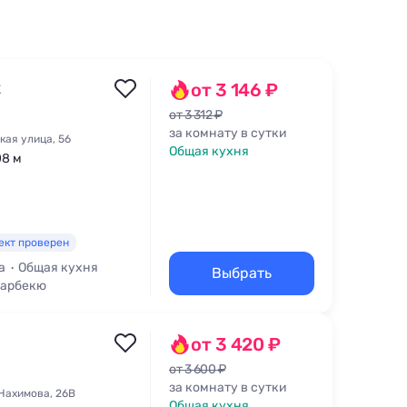
х
от 3 146 ₽
от 3 312 ₽
за комнату в сутки
кая улица, 56
Общая кухня
08 м
ект проверен
а
Общая кухня
Выбрать
Барбекю
от 3 420 ₽
от 3 600 ₽
за комнату в сутки
Нахимова, 26В
Общая кухня