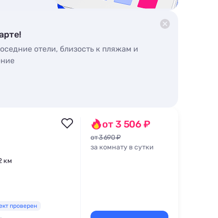
арте!
оседние отели, близость к пляжам и
ение
от 3 506 ₽
от 3 690 ₽
за комнату в сутки
2 км
ект проверен