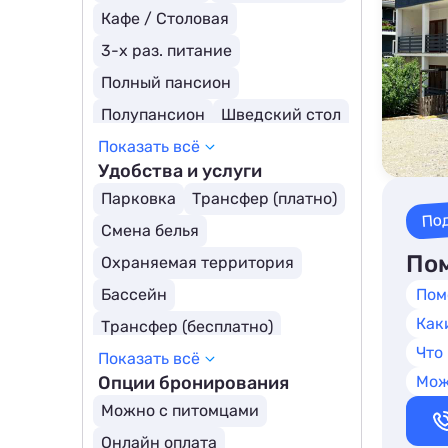
Молодежные отели
Кафе / Столовая
Глэмпинги
Шале
3-х раз. питание
Полный пансион
Полупансион
Шведский стол
Показать всё
Ресторан
Завтрак включен
Удобства и услуги
Детское меню
Парковка
Трансфер (платно)
Заказное меню
По
Смена белья
Все включено
Пом
Охраняемая территория
Бассейн
Пом
Как
Трансфер (бесплатно)
Что
Показать всё
Открытый бассейн
Опции бронирования
Мож
Бассейн с подогревом
Можно с питомцами
Детский бассейн
Онлайн оплата