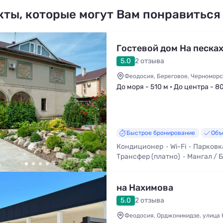
кты, которые могут Вам понравиться
Гостевой дом На песка
5.0
2 отзыва
Феодосия, Береговое, Черноморс
До моря - 510 м • До центра - 8
Быстрое бронирование
Объ
Кондиционер
Wi-Fi
Парковк
Трансфер (платно)
Мангал / 
Смена белья
на Нахимова
5.0
2 отзыва
Феодосия, Орджоникидзе, улица 