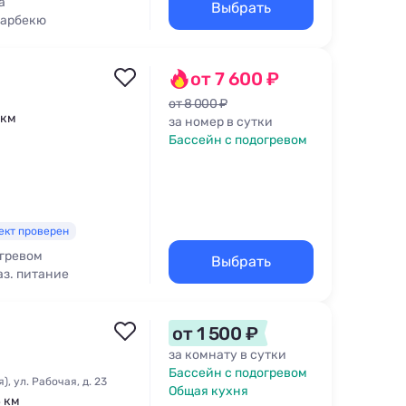
а
Выбрать
Барбекю
от 7 600 ₽
от 8 000 ₽
 км
за номер в сутки
Бассейн с подогревом
ект проверен
огревом
Выбрать
аз. питание
от 1 500 ₽
за комнату в сутки
Бассейн с подогревом
, ул. Рабочая, д. 23
Общая кухня
4 км