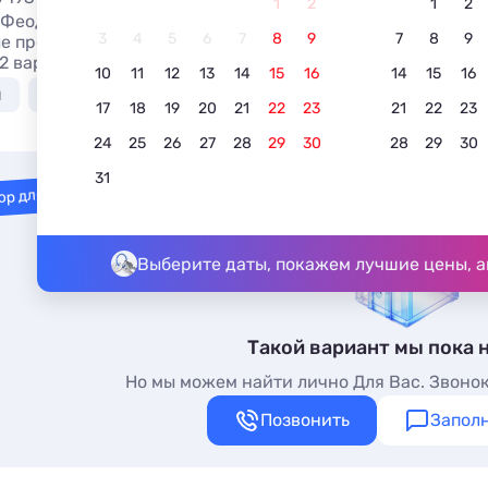
1
2
1
2
 Феодосии с акциями и скидками 2026, бронировать туры
3
4
5
6
7
8
9
7
8
9
е предложения жилья в Феодосии: отели, гостиницы. Жи
2 вариантов, от 800 руб, номера с общей кухней, кухней 
10
11
12
13
14
15
16
14
15
16
я
У моря недорого
С бассейном
Недорого
17
18
19
20
21
22
23
21
22
23
24
25
26
27
28
29
30
28
29
30
31
ор для вас
Выберите даты, покажем лучшие цены, а
Такой вариант мы пока 
Но мы можем найти лично Для Вас. Звонок
Позвонить
Заполн