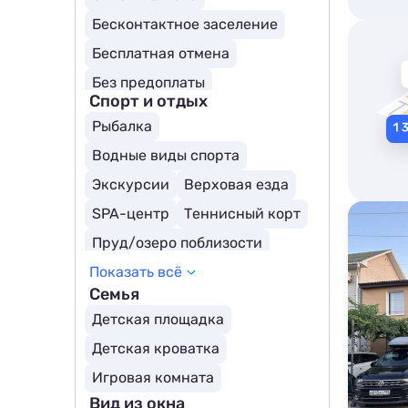
Собственный пляж
Бесконтактное заселение
Бесплатная отмена
Без предоплаты
Спорт и отдых
Рыбалка
Водные виды спорта
Экскурсии
Верховая езда
SPA-центр
Теннисный корт
Пруд/озеро поблизости
Показать всё
Гольф
Рафтинг
Семья
Тренажерный зал
Детская площадка
Детская кроватка
Игровая комната
Вид из окна