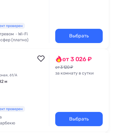
ект проверен
огревом
Wi-Fi
Выбрать
сфер (платно)
от 3 026 ₽
от 3 120 ₽
за комнату в сутки
рная, 61/А
82 м
ект проверен
а
Выбрать
Барбекю