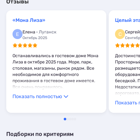
Кемпинги
Коттеджи и дома под ключ
1
4
Отзывы
Квартиры посуточно
49
Квартиры посуточно
91
Апартаменты
3
Эллинги
3
Мини-отели
1
«Мона Лиза»
Целый эт
Апартаменты
6
Мини-отели
1
Елена
· Луганск
Сергей
Е
С
Октябрь 2025
Сентябр
Останавливались в гостевом доме Мона
Достоинств
Лиза в октябре 2025 года. Море, парк,
Просторный
столовая, магазины, рынок рядом. Все
размещаетс
необходимое для комфортного
оборудован
проживания в гостевом доме имеется.
беседкой. 
Все очень понравилось.
Недостатки
дороговато,
Показать полностью
комфорт пр
Показать 
Подборки по критериям