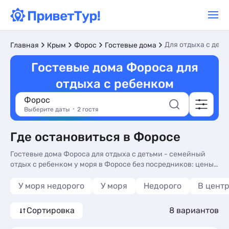
Для отдыха с дет
Главная
Крым
Форос
Гостевые дома
Гостевые дома Фороса для
отдыха с ребенком
Форос
Выберите даты
2 гостя
Где остановиться в Форосе
Гостевые дома Фороса для отдыха с детьми - семейный
отдых с ребенком у моря в Форосе без посредников: цены
2026, отзывы, фото. Гостевые дома в Форосе для отдыха с
детьми - более 10 вариантов, от 3050 руб, номера с общей
У моря недорого
У моря
Недорого
В цент
кухней, кухней в номере и завтрак включен.
Сортировка
8 вариантов