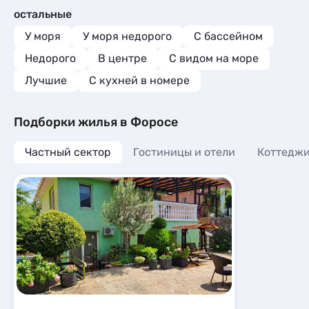
остальные
У моря
У моря недорого
С бассейном
Недорого
В центре
С видом на море
Лучшие
C кухней в номере
Подборки жилья в Форосе
Частный сектор
Гостиницы и отели
Коттеджи