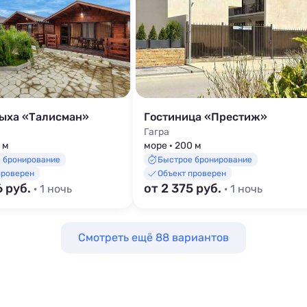
дыха «Талисман»
Гостиница «Престиж»
Гагра
 м
море · 200 м
 бронирование
Быстрое бронирование
проверен
Объект проверен
6 руб.
от 2 375 руб.
· 1 ночь
· 1 ночь
Смотреть ещё 88 вариантов