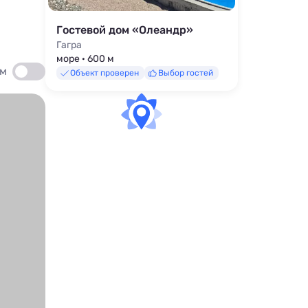
Гостевой дом «Олеандр»
Гагра
море · 600 м
ом
Объект проверен
Выбор гостей