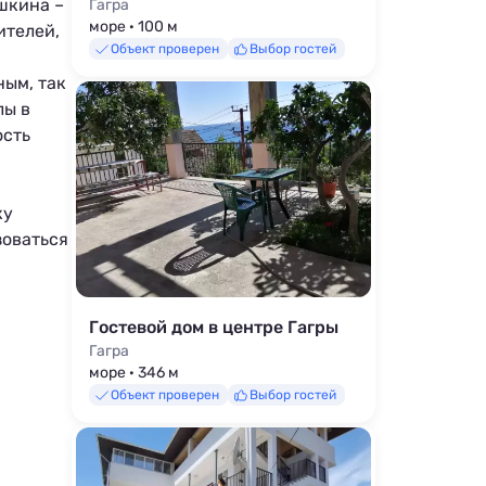
шкина –
Гагра
море · 100 м
ителей,
Объект проверен
Выбор гостей
ным, так
лы в
ость
ку
зоваться
Гостевой дом в центре Гагры
Гагра
море · 346 м
Объект проверен
Выбор гостей