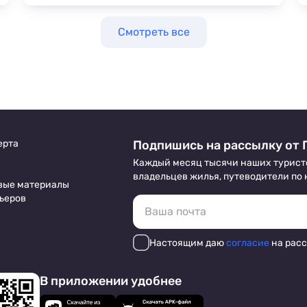
горе Мамзышха идет через одноименный
хребет и Голубое озеро.
Смотреть все
ерта
Подпишись на рассылку от 
Каждый месяц тысячи наших турист
владельцев жилья, путеводители по
вые материалы
ьеров
Настоящим даю
согласие
на рас
В приложении удобнее