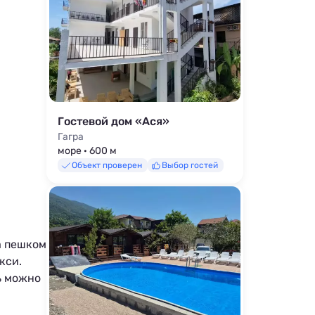
Гостевой дом «Ася»
Гагра
море · 600 м
Объект проверен
Выбор гостей
а пешком
кси.
ь можно