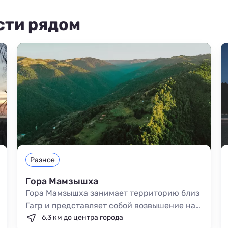
сти рядом
Разное
Гора Мамзышха
Гора Мамзышха занимает территорию близ
Гагр и представляет собой возвышение на
высоте 1831 метр над уровнем моря. Путь к
6,3 км до центра города