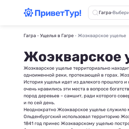
Гагра
·
Выбери
Гагра
Ущелья в Гагре
Жоэкварское ущелье
Жоэкварское 
Жоэкварское ущелье территориально находит
одноименной реки, протекающей в горах. Жоэ
История ущелья идет из далекого прошлого и 
очень нравились эти места в вопросе богатст
пород деревьев – самшит, ради которого сов
и по сей день.
Неоднократно Жоэкварское ущелье служило м
Ольденбургский использовал территорию Жоэ
1841 год принес Жоэкварскому ущелью постр