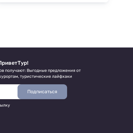
идеальным местом. Этот пляж относится к
неблагоустроенным «одичалым»
территориям, хотя ранее принадлежал
санаторию «Кавкасиони» (ныне, пансионат
«Кавказ») и использовался для
естественного оздоровления постояльцев
солнечными ваннами.
ПриветТур!
ов получают: Выгодные предложения от
 курортам, туристические лайфхаки
Подписаться
сылку