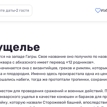
те даты
·
2 гостя
Из
ущелье
ся на западе
Гагры
. Свое название оно получило по наз
квара с абхазского имеет перевод «12 родников».
начинается она с византийцев, греков и римлян, которы
ва и плодородия. Именно здесь произрастала одна из ц
ершались набеги, тогда же протоптали тропинки, сохран
естом для проведения сражений и военных действий. 
кварского ущелья в качестве конюшен и бараков для пр
ойку, которую назвали Сторожевой башней, впоследстви