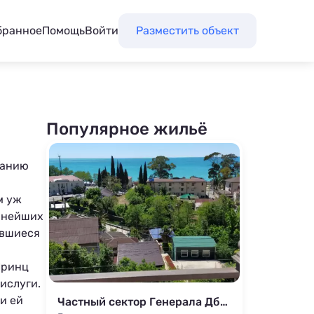
бранное
Помощь
Войти
Разместить объект
Популярное жильё
ванию
м уж
еннейших
ившиеся
Принц
ислуги.
и ей
Частный сектор Генерала Дбар 163