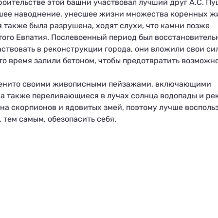
роительстве этой башни участвовал лучший друг А.С. Пу
йшее наводнение, унесшее жизни множества коренных ж
также была разрушена, ходят слухи, что камни позже
того Евпатия. Послевоенный период был восстановитель
ствовать в реконструкции города, они вложили свои си
это время залили бетоном, чтобы предотвратить возможн
менито своими живописными пейзажами, включающими
 а также переливающиеся в лучах солнца водопады и ре
ы на скорпионов и ядовитых змей, поэтому лучше восполь
 тем самым, обезопасить себя.