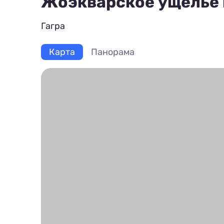
Жоэкварское ущелье 
Гагра
Карта
Панорама