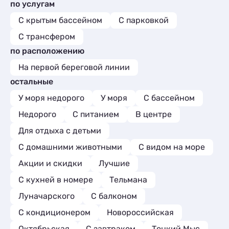
Апартаменты
2
по услугам
Базы отдыха
3
Глэмпинги
2
Мини-отели
4
Комнаты
1
С крытым бассейном
С парковкой
Кемпинги
1
Кемпинги
1
С трансфером
Глэмпинги
1
по расположению
На первой береговой линии
остальные
У моря недорого
У моря
С бассейном
Недорого
С питанием
В центре
Для отдыха с детьми
С домашними животными
С видом на море
Акции и скидки
Лучшие
C кухней в номере
Тельмана
Луначарского
С балконом
С кондиционером
Новороссийская
Октябрьская
С завтраком
Тонкий Мыс