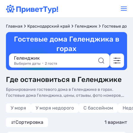
Главная
Краснодарский край
Геленджик
Гостевые дома
Гостевые дома Геленджика в
горах
Геленджик
Выберите даты
2 гостя
Где остановиться в Геленджике
Бронирование гостевого дома в Геленджике в горах.
Гостевые дома Геленджика, цены, отзывы, фото номеров,
отдых без посредников.
У моря
У моря недорого
С бассейном
Нед
Сортировка
1 вариант