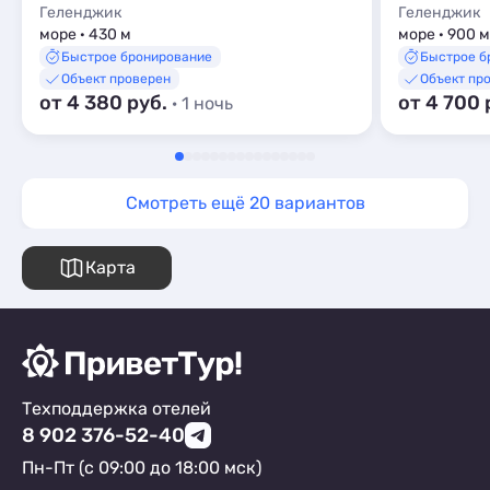
Геленджик
Геленджик
море · 430 м
море · 900 м
Быстрое бронирование
Быстрое б
Объект проверен
Объект пр
от 4 380 руб.
от 4 700 
· 1 ночь
Смотреть ещё 20 вариантов
Карта
Техподдержка отелей
8 902 376-52-40
Пн-Пт (с 09:00 до 18:00 мск)