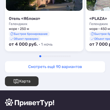
Отель «Яблоко»
«PLAZA»
Геленджик
Геленджик
море · 250 м
море · 450 м
Быстрое бронирование
Быстрое б
Объект проверен
Объект пр
от 4 000 руб.
от 7 000 
· 1 ночь
Смотреть ещё 90 вариантов
Карта