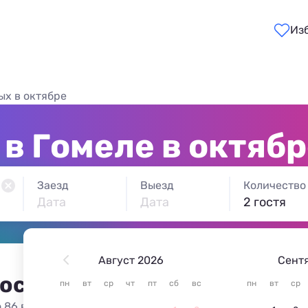
Из
ых в октябре
в Гомеле в октяб
Заезд
Выезд
Количество
Дата
Дата
2 гостя
Август 2026
Сент
 остановиться в Гомеле
пн
вт
ср
чт
пт
сб
вс
пн
вт
ср
 86 вариантов жилья из 86