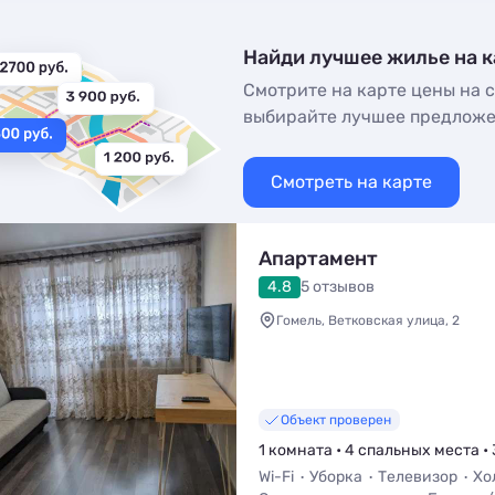
Найди лучшее жилье на к
Смотрите на карте цены на с
выбирайте лучшее предлож
Смотреть на карте
Апартамент
4.8
5 отзывов
Гомель, Ветковская улица, 2
Объект проверен
1 комната • 4 спальных места • 
Wi-Fi
Уборка
Телевизор
Хо