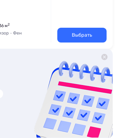
2
36 м
изор
Фен
Выбрать