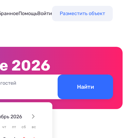
бранное
Помощь
Войти
Разместить объект
ре 2026
 гостей
Найти
ябрь 2026
чт
пт
сб
вс