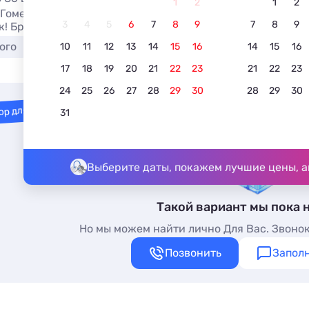
1
2
1
2
Гомеле без посредников у самого моря в октябре 2026. Ц
3
4
5
6
7
8
9
7
8
9
к! Бронируйте прямо на сайте.
ого
С детьми
10
11
12
13
14
15
16
14
15
16
17
18
19
20
21
22
23
21
22
23
24
25
26
27
28
29
30
28
29
30
ор для вас
31
Выберите даты, покажем лучшие цены, а
Такой вариант мы пока 
Но мы можем найти лично Для Вас. Звонок
Позвонить
Заполн