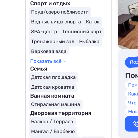
Спорт и отдых
Пруд/озеро поблизости
Водные виды спорта
Каток
SPA-центр
Теннисный корт
Тренажерный зал
Рыбалка
Верховая езда
По
Показать всё
Семья
Пом
Детская площадка
Пом
Детская кроватка
Как
Ванная комната
Что
Стиральная машина
Мож
Дворовая территория
Балкон / Терраса
Мангал / Барбекю