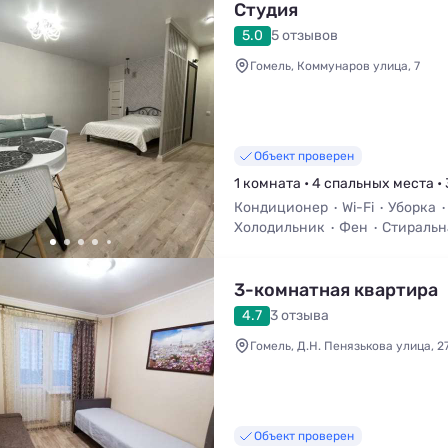
Студия
5.0
5 отзывов
Гомель, Коммунаров улица, 7
Объект проверен
1 комната • 4 спальных места • 
Кондиционер
Wi-Fi
Уборка
Холодильник
Фен
Стиральн
3-комнатная квартира
4.7
3 отзыва
Гомель, Д.Н. Пенязькова улица, 2
Объект проверен