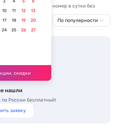
3
4
5
6
ены от 1907 рублей за номер в сутки без
10
11
12
13
По популярности
17
18
19
20
24
25
26
27
По популярности
Сначала дешевле
Сначала дороже
По рейтингу
кции, скидки
не нашли
 по России бесплатный!
ить заявку