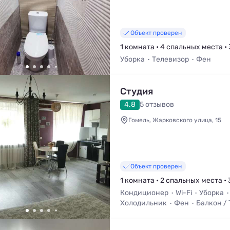
Объект проверен
1 комната • 4 спальных места • 
Уборка
Телевизор
Фен
Студия
4.8
5 отзывов
Гомель, Жарковского улица, 15
Объект проверен
1 комната • 2 спальных места • 
Кондиционер
Wi-Fi
Уборка
Холодильник
Фен
Балкон /