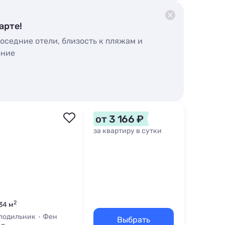
арте!
оседние отели, близость к пляжам и
ение
от 3 166 ₽
за квартиру в сутки
2
34 м
лодильник
Фен
Выбрать