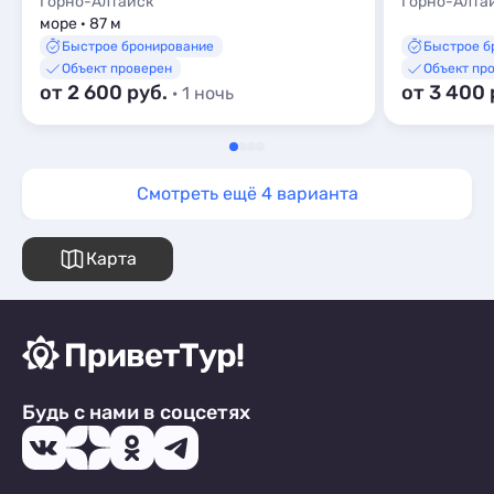
Горно-Алтайск
Горно-Алта
море · 87 м
Быстрое бронирование
Быстрое б
Объект проверен
Объект пр
от 2 600 руб.
от 3 400 
· 1 ночь
Смотреть ещё 4 варианта
Карта
Будь с нами в соцсетях