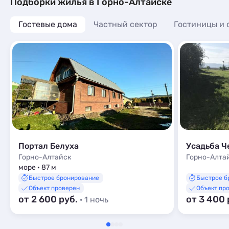
Подборки жилья в Горно-Алтайске
Гостевые дома
Частный сектор
Гостиницы и 
Портал Белуха
Усадьба Ч
Горно-Алтайск
Горно-Алта
море · 87 м
Быстрое бронирование
Быстрое б
Объект проверен
Объект пр
от 2 600 руб.
от 3 400 
· 1 ночь