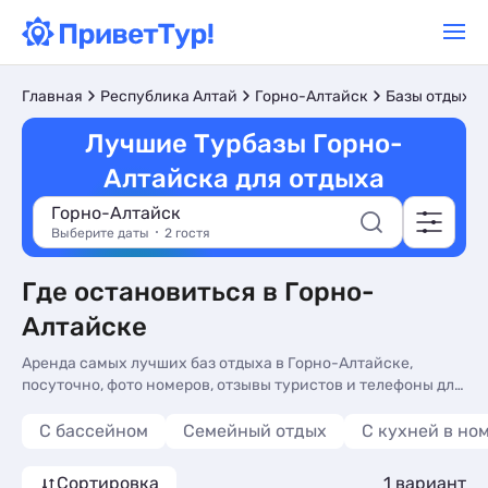
Главная
Республика Алтай
Горно-Алтайск
Базы отдыха
Лучшие Турбазы Горно-
Алтайска для отдыха
Горно-Алтайск
Выберите даты
2 гостя
Где остановиться в Горно-
Алтайске
Аренда самых лучших баз отдыха в Горно-Алтайске,
посуточно, фото номеров, отзывы туристов и телефоны для
бронирования на сайте. Снять лучшую турбазу - более 10
вариантов, от 6000 руб, номера с кухней в номере,
С бассейном
Семейный отдых
C кухней в но
балконом или террасой и холодильником.
Сортировка
1 вариант