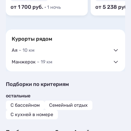
от 1 700
от 5 238
· 1 ночь
Курорты рядом
Ая
~ 10 км
Гостевые дома
2
Манжерок
~ 19 км
Частный сектор
2
Гостевые дома
12
Гостиницы и отели
4
Частный сектор
3
Коттеджи и дома под ключ
12
Гостиницы и отели
5
Подборки по критериям
Квартиры посуточно
1
Коттеджи и дома под ключ
18
Базы отдыха
7
остальные
Базы отдыха
10
Мини-отели
1
Шале
5
С бассейном
Семейный отдых
Шале
2
C кухней в номере