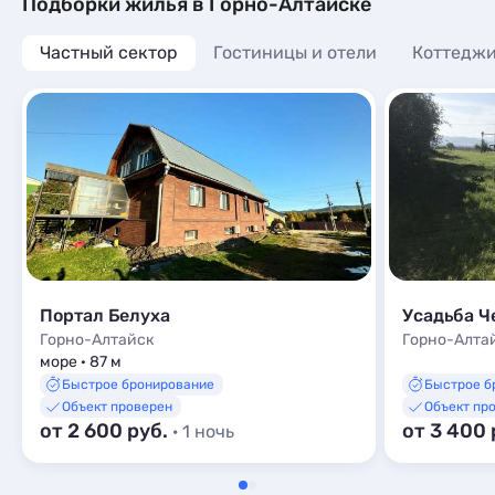
Подборки жилья в Горно-Алтайске
Частный сектор
Гостиницы и отели
Коттеджи
Портал Белуха
Усадьба Ч
Горно-Алтайск
Горно-Алта
море · 87 м
Быстрое бронирование
Быстрое б
Объект проверен
Объект пр
от 2 600 руб.
от 3 400 
· 1 ночь