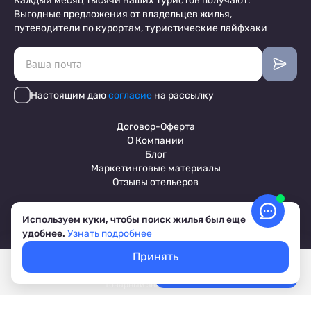
Каждый месяц тысячи наших туристов получают:
Выгодные предложения от владельцев жилья,
путеводители по курортам, туристические лайфхаки
Настоящим даю
согласие
на рассылку
Договор-Оферта
О Компании
Блог
Маркетинговые материалы
Отзывы отельеров
Используем куки, чтобы поиск жилья был еще
Пользовательское соглашение
удобнее.
Узнать подробнее
Обработка персональных данных
Условия бронирования объектов
Принять
© 2017-2026 ПриветТур™
Покажем свободное жилье
Выбрать даты
Российский сервис бронирования жилья, официальный сайт,
Лучшие цены, акции, скидки
товарный знак №842642