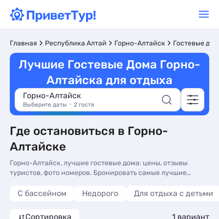
Главная
Республика Алтай
Горно-Алтайск
Гостевые дом
Лучшие Гостевые Дома Горно-
Алтайска для отдыха
Горно-Алтайск
Выберите даты
2 гостя
Где остановиться в Горно-
Алтайске
Горно-Алтайск, лучшие гостевые дома: цены, отзывы
туристов, фото номеров. Бронировать самые лучшие
гостевые дома для отдыха у моря в Горно-Алтайске, без
посредников - более 10 вариантов, от 2600 руб, номера с
С бассейном
Недорого
Для отдыха с детьми
трансфером (платно), сменой белья и видом на горы.
Сортировка
1 вариант