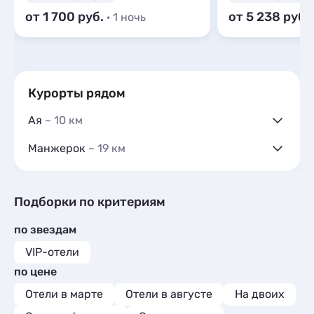
от 1 700
от 5 238
· 1 ночь
Курорты рядом
Ая
~ 10 км
Гостевые дома
2
Манжерок
~ 19 км
Частный сектор
2
Гостевые дома
12
Гостиницы и отели
4
Частный сектор
3
Коттеджи и дома под ключ
12
Гостиницы и отели
5
Подборки по критериям
Квартиры посуточно
1
Коттеджи и дома под ключ
18
Базы отдыха
7
по звездам
Базы отдыха
10
Мини-отели
1
Шале
5
VIP-отели
Шале
2
по цене
Отели в марте
Отели в августе
На двоих