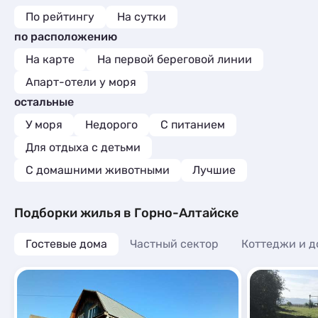
По рейтингу
На сутки
по расположению
На карте
На первой береговой линии
Апарт-отели у моря
остальные
У моря
Недорого
С питанием
Для отдыха с детьми
С домашними животными
Лучшие
Подборки жилья в Горно-Алтайске
Гостевые дома
Частный сектор
Коттеджи и д