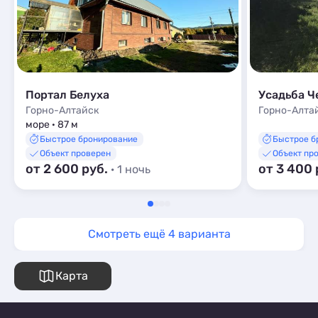
Портал Белуха
Усадьба Ч
Горно-Алтайск
Горно-Алта
море · 87 м
Быстрое бронирование
Быстрое б
Объект проверен
Объект пр
от 2 600 руб.
от 3 400 
· 1 ночь
Смотреть ещё 4 варианта
Карта